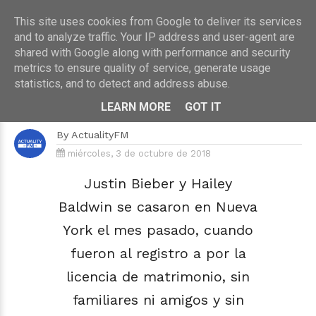
This site uses cookies from Google to deliver its services
and to analyze traffic. Your IP address and user-agent are
shared with Google along with performance and security
metrics to ensure quality of service, generate usage
HOME
›
¡PARA FLIPARLO!
statistics, and to detect and address abuse.
Justin Bieber y Hailey Baldwin ya
son pareja
LEARN MORE
GOT IT
By
ActualityFM
miércoles, 3 de octubre de 2018
Justin Bieber y Hailey
Baldwin se casaron en Nueva
York el mes pasado, cuando
fueron al registro a por la
licencia de matrimonio, sin
familiares ni amigos y sin