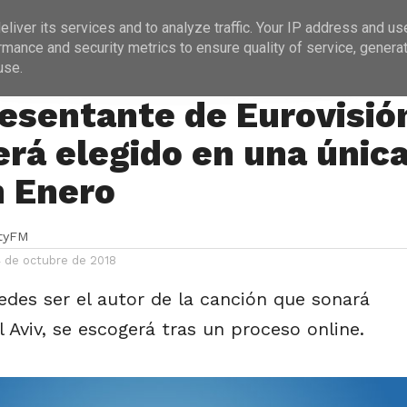
ICIAS
PROGRAMACIÓN
ENTREVISTAS
liver its services and to analyze traffic. Your IP address and us
rmance and security metrics to ensure quality of service, genera
use.
›
OT 2018
resentante de Eurovisió
erá elegido en una únic
n Enero
ityFM
4 de octubre de 2018
edes ser el autor de la canción que sonará
l Aviv, se escogerá tras un proceso online.