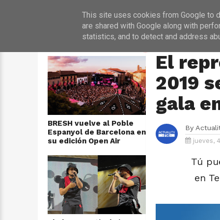
INICIO
NOT
This site uses cookies from Google to de
are shared with Google along with perfo
statistics, and to detect and address ab
ÚLTIMAS NOTICIAS
HOME
›
EUROVISION
El rep
2019 s
gala e
BRESH vuelve al Poble
By
Actual
Espanyol de Barcelona en
su edición Open Air
jueves, 
Tú pu
en Te