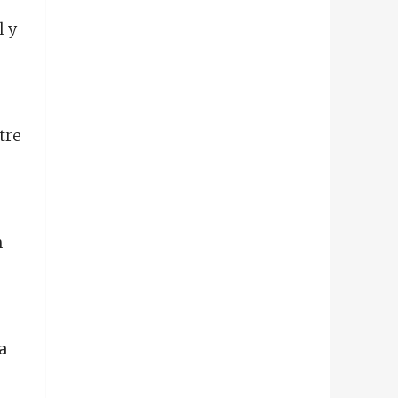
l y
tre
n
a