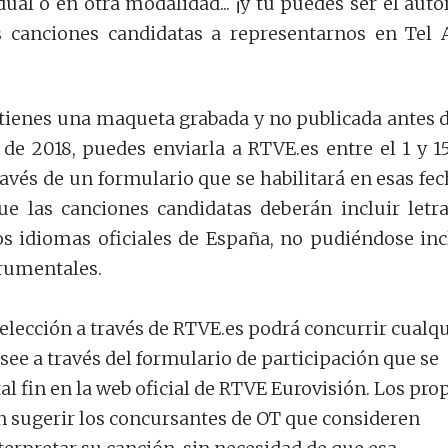
ual o en otra modalidad... ¡y tú puedes ser el auto
s canciones candidatas a representarnos en Tel 
y tienes una maqueta grabada y no publicada antes d
de 2018, puedes enviarla a RTVE.es entre el 1 y 1
avés de un formulario que se habilitará en esas fec
e las canciones candidatas deberán incluir letr
os idiomas oficiales de España, no pudiéndose inc
rumentales.
selección a través de RTVE.es podrá concurrir cualq
see a través del formulario de participación que se
tal fin en la web oficial de RTVE Eurovisión. Los pro
 sugerir los concursantes de OT que consideren