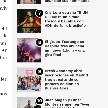
r de
anuncian sus nominados
Aviv
Cris Lora estrena “E UN
DELIRIO”, un himno
fresco y bailable con
ADN de funk brasileño
el 1
5 de
El grupo Txarango se
has.
despide tras anunciar
a en
un nuevo álbum y una
gira final
luir
Bresh Academy abre
inscripciones en Madrid
uier
tras el éxito de su
primera edición en
Buenos Aires
pios
Juan Magán y Omar
Montes se unen en "Ayer