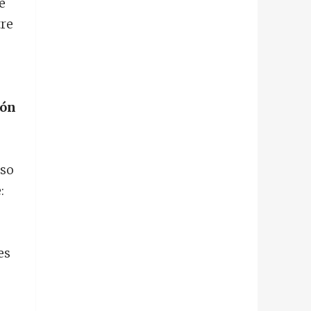
e
tre
ión
aso
e:
es