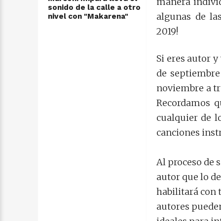
manera individ
sonido de la calle a otro
algunas de la
nivel con "Makarena"
2019!
Si eres autor 
de septiembre 
noviembre a tr
Recordamos qu
cualquier de l
canciones inst
Al proceso de 
autor que lo de
habilitará con 
autores pueden