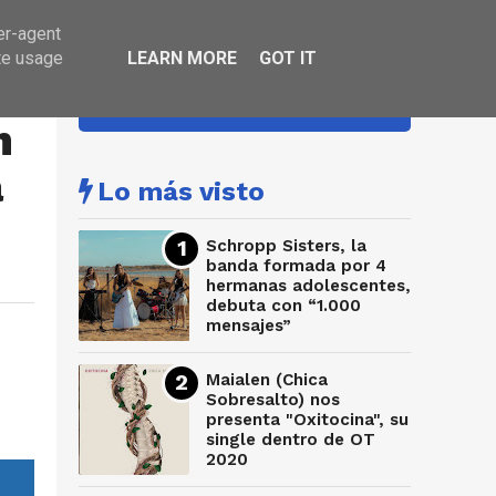
er-agent
te usage
LEARN MORE
GOT IT
HA SONADO
n
a
Lo más visto
Schropp Sisters, la
banda formada por 4
hermanas adolescentes,
debuta con “1.000
mensajes”
Maialen (Chica
Sobresalto) nos
presenta "Oxitocina", su
single dentro de OT
2020