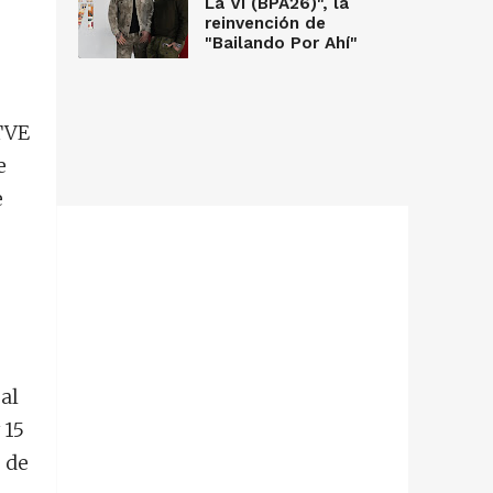
La Vi (BPA26)", la
reinvención de
"Bailando Por Ahí"
TVE
e
e
al
 15
 de