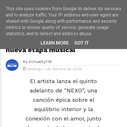
This site uses cookies from Google to deliver its services
and to analyze traffic. Your IP address and user-agent are
shared with Google along with performance and security
metrics to ensure quality of service, generate usage
HOME
›
MÚSICA
statistics, and to detect and address abuse.
Nil Moliner presenta “Me acuerdo
de ti”, un himno emocional de su
LEARN MORE
GOT IT
nueva etapa musical
By
ActualityFM
domingo, 1 de febrero de 2026
El artista lanza el quinto
adelanto de "NEXO", una
canción épica sobre el
equilibrio interior y la
conexión con el amor, junto