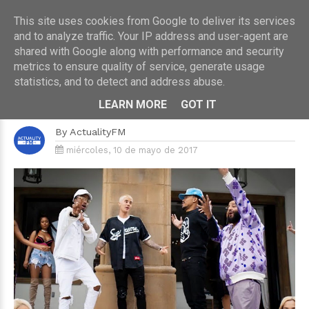
This site uses cookies from Google to deliver its services
and to analyze traffic. Your IP address and user-agent are
shared with Google along with performance and security
metrics to ensure quality of service, generate usage
HOME
›
MÚSICA
statistics, and to detect and address abuse.
Justin Bieber se junta con DJ
Khaled en ‘I’m the One’
LEARN MORE
GOT IT
By
ActualityFM
miércoles, 10 de mayo de 2017