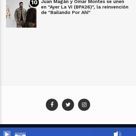
Juan Magán y Omar Montes se unen
en "Ayer La Vi (BPA26)", la reinvención
de "Bailando Por Ahí"
Blog Templates
Designed By:
Templatezy