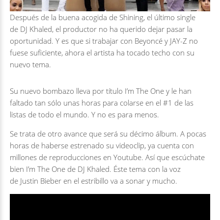
Después de la buena acogida de
Shining
, el último single
de
DJ Khaled
, el productor no ha querido dejar pasar la
oportunidad. Y es que si trabajar con
Beyoncé
y
JAY-Z
no
fuese suficiente, ahora el artista ha tocado techo con su
nuevo tema.
Su nuevo bombazo lleva por título
I’m The One
y le han
faltado tan sólo unas horas para colarse en el #1 de las
listas de todo el mundo. Y no es para menos.
Se trata de otro avance que será su décimo álbum. A pocas
horas de haberse estrenado su videoclip, ya cuenta con
millones de reproducciones en Youtube. Así que escúchate
bien
I’m The One
de
DJ Khaled
. Éste tema con la voz
de
Justin Bieber
en el estribillo va a sonar y mucho.