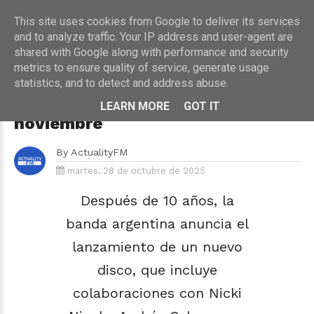
This site uses cookies from Google to deliver its services
and to analyze traffic. Your IP address and user-agent are
shared with Google along with performance and security
metrics to ensure quality of service, generate usage
HOME
›
MÚSICA
statistics, and to detect and address abuse.
Tan Bionica anuncia su nuevo
álbum "El Regreso" para el 4 de
LEARN MORE
GOT IT
noviembre
By
ActualityFM
martes, 28 de octubre de 2025
Después de 10 años, la
banda argentina anuncia el
lanzamiento de un nuevo
disco, que incluye
colaboraciones con Nicki