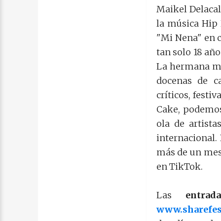
Maikel Delacal
la música Hip 
"Mi Nena" en c
tan solo 18 año
La hermana me
docenas de ca
críticos, festi
Cake, podemos
ola de artist
internacional.
más de un mes 
en TikTok.
Las
entra
www.sharefest