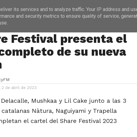
ICIAS
PROGRAMACIÓN
ENTREVISTAS
liver its services and to analyze traffic. Your IP address and us
rmance and security metrics to ensure quality of service, genera
use.
S
re Festival presenta el
 completo de su nueva
n
ityFM
 2 de abril de 2023
 Delacalle, Mushkaa y Lil Cake junto a las 3
s catalanas Nàtura, Naguiyami y Trapella
pletan el cartel del Share Festival 2023