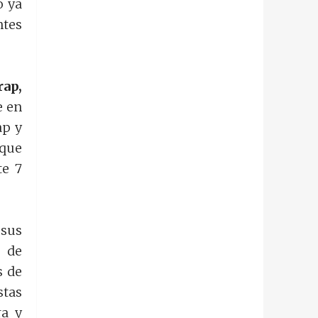
o ya
ntes
rap,
e en
ap y
 que
te 7
 sus
 de
s de
stas
ra y