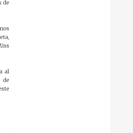
s de
anos
eta,
Miss
a al
a de
este