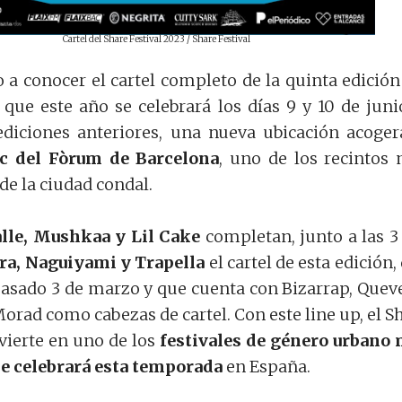
Cartel del Share Festival 2023 / Share Festival
 a conocer el cartel completo de la quinta edición
, que este año se celebrará los días 9 y 10 de juni
ediciones anteriores, una nueva ubicación acoger
c del Fòrum de Barcelona
, uno de los recintos
e la ciudad condal.
lle, Mushkaa y Lil Cake
completan, junto a las 3 
ra, Naguiyami y Trapella
el cartel de esta edición,
pasado 3 de marzo y que cuenta con Bizarrap, Quev
Morad como cabezas de cartel.
Con este line up, el S
nvierte en uno de los
festivales de género urbano
se celebrará esta temporada
en España.