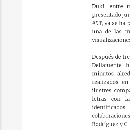
Duki, entre 
presentado junt
#53’, ya se ha
una de las m
visualizacione
Después de tres
Dellafuente 
minutos alred
realizados e
ilustres comp
letras con 
identificados
colaboracione
Rodríguez y C.