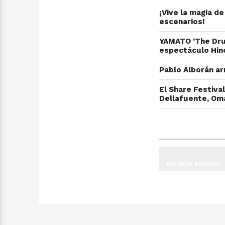
¡Vive la magia d
escenarios!
YAMATO ‘The Dru
espectáculo Hino
Pablo Alborán ar
El Share Festiva
Dellafuente, Om
ENTRADA ANTIGUA