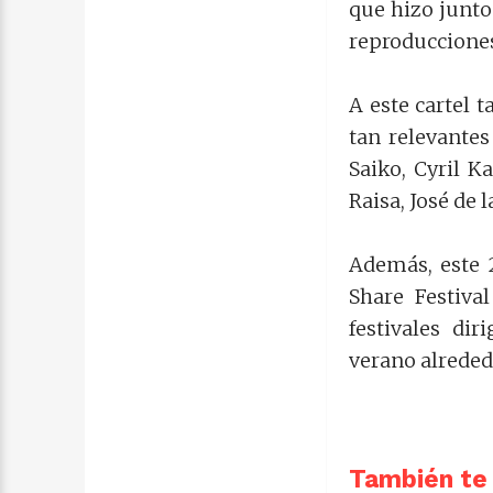
que hizo junto
reproduccione
A este cartel
tan relevante
Saiko, Cyril K
Raisa, José de 
Además, este 2
Share Festiva
festivales di
verano alreded
También te 