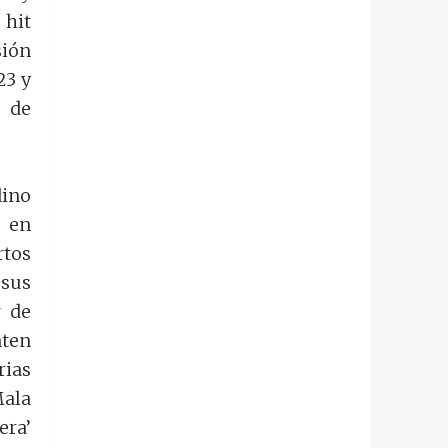
 hit
sión
23 y
 de
dino
 en
rtos
 sus
r de
ten
rias
Mala
era’