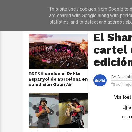
INICIO
NOT
This site uses cookies from Google to de
are shared with Google along with perfo
statistics, and to detect and address ab
ÚLTIMAS NOTICIAS
HOME
›
CONCIERTO
El Sha
cartel
edició
BRESH vuelve al Poble
By
Actual
Espanyol de Barcelona en
su edición Open Air
domingo,
Maikel
dj’
com