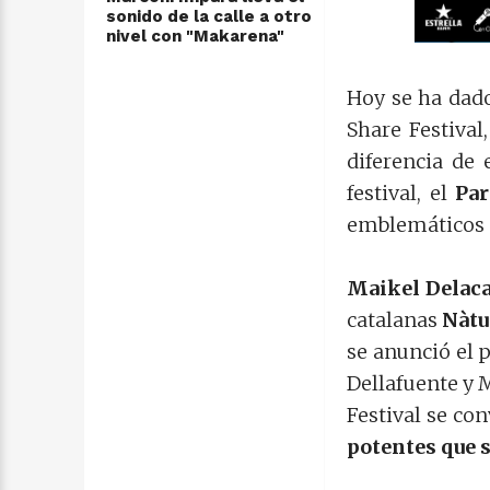
sonido de la calle a otro
nivel con "Makarena"
Hoy se ha dado
Share Festival
diferencia de 
festival, el
Par
emblemáticos d
Maikel Delaca
catalanas
Nàtu
se anunció el 
Dellafuente y 
Festival se co
potentes
que 