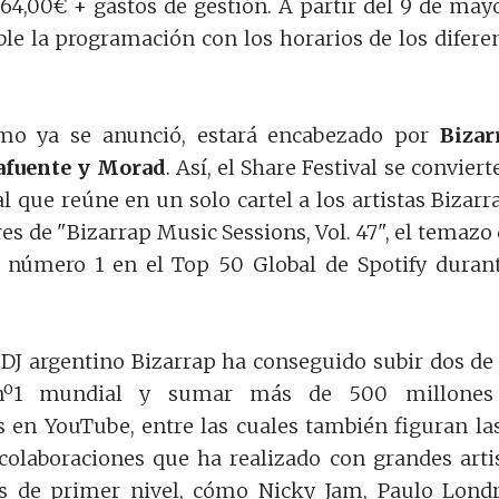
 64,00€ + gastos de gestión. A partir del 9 de may
ble la programación con los horarios de los difere
como ya se anunció, estará encabezado por
Bizar
afuente y Morad
.
Así, el Share Festival se conviert
al que reúne en un solo cartel a los artistas Bizarr
es de "Bizarrap Music Sessions, Vol. 47", el temazo
 número 1 en el Top 50 Global de Spotify duran
l DJ argentino Bizarrap ha conseguido subir dos de
 nº1 mundial y sumar más de 500 millones
s en YouTube, entre las cuales también figuran la
 colaboraciones que ha realizado con grandes arti
es de primer nivel, cómo Nicky Jam, Paulo Lond