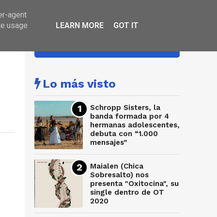
er-agent
te usage
LEARN MORE
GOT IT
HA SONADO
Lo más visto
Schropp Sisters, la
banda formada por 4
hermanas adolescentes,
debuta con “1.000
mensajes”
Maialen (Chica
Sobresalto) nos
presenta "Oxitocina", su
single dentro de OT
2020