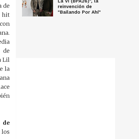
La Vi (BPA26)", la
a de
reinvención de
"Bailando Por Ahí"
 hit
 con
ana.
edia
s de
 Lil
e la
bana
hace
bién
 de
 los