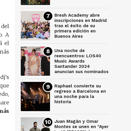
Bresh Academy abre
inscripciones en Madrid
 del
tras el éxito de su
primera edición en
o. A
Buenos Aires
á el
Una noche de
 más
reencuentros: LOS40
Music Awards
Santander 2024
anuncian sus nominados
dj’s
 que
Raphael convierte su
regreso a Barcelona en
edo,
una noche para la
historia
hare
más
Juan Magán y Omar
Montes se unen en "Ayer