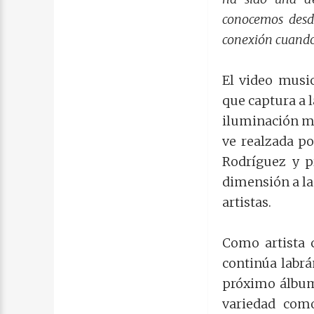
conocemos desde
conexión cuando
El video music
que captura a l
iluminación m
ve realzada p
Rodríguez y p
dimensión a la
artistas.
Como artista 
continúa labr
próximo álbum 
variedad como