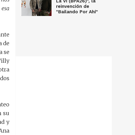
La Vi (BPA26)", la
reinvención de
 esa
"Bailando Por Ahí"
ante
a de
a se
illy
otra
 dos
ateo
n su
ad y
 Ana