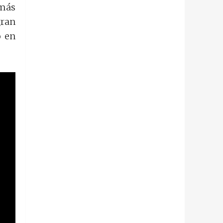
 más
gran
o en