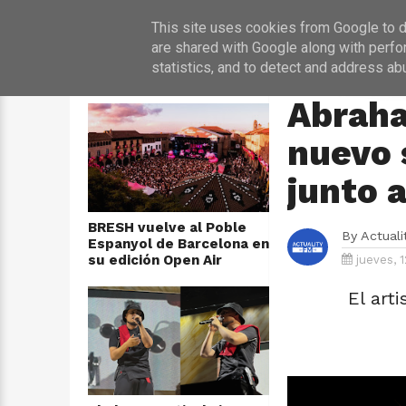
INICIO
NOT
This site uses cookies from Google to de
are shared with Google along with perfo
statistics, and to detect and address ab
ÚLTIMAS NOTICIAS
HOME
›
MÚSICA
Abraha
nuevo 
junto 
BRESH vuelve al Poble
By
Actual
Espanyol de Barcelona en
su edición Open Air
jueves, 
El art