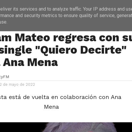
ICIAS
PROGRAMACIÓN
ENTREVISTAS
liver its services and to analyze traffic. Your IP address and us
rmance and security metrics to ensure quality of service, genera
use.
m Mateo regresa con s
single "Quiero Decirte"
a Ana Mena
ityFM
12 de mayo de 2022
ista está de vuelta en colaboración con Ana
Mena