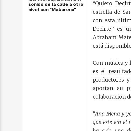
“Quiero Decir
sonido de la calle a otro
nivel con "Makarena"
estrella de S
con esta últi
Decirte” es u
Abraham Mateo
está disponible
Con música y 
es el resulta
productores y
aportan su p
colaboración de
“
Ana Mena y yo 
que este era el
ha sido una d