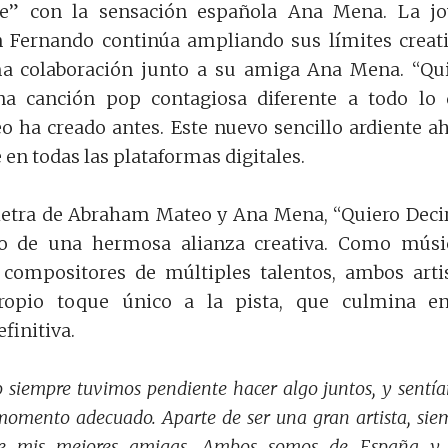
te” con la sensación española Ana Mena. La j
an Fernando continúa ampliando sus límites creat
ma colaboración junto a su amiga Ana Mena. “Qu
na canción pop contagiosa diferente a todo lo
 ha creado antes. Este nuevo sencillo ardiente a
 en todas las plataformas digitales.
letra de Abraham Mateo y Ana Mena, “Quiero Deci
do de una hermosa alianza creativa. Como músi
 compositores de múltiples talentos, ambos arti
ropio toque único a la pista, que culmina en
finitiva.
siempre tuvimos pendiente hacer algo juntos, y sentí
 momento adecuado. Aparte de ser una gran artista, sie
e mis mejores amigas. Ambos somos de España y