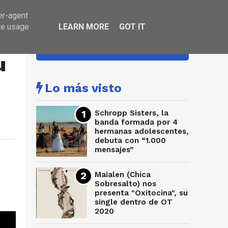
er-agent
te usage
LEARN MORE
GOT IT
HA SONADO
u
Lo más visto
Schropp Sisters, la
banda formada por 4
hermanas adolescentes,
debuta con “1.000
mensajes”
Maialen (Chica
Sobresalto) nos
presenta "Oxitocina", su
single dentro de OT
2020