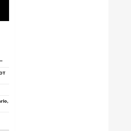
”
 OT
rio,