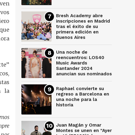
oven
ivos
Bresh Academy abre
iero
inscripciones en Madrid
tras el éxito de su
 que
primera edición en
Buenos Aires
hora
Una noche de
reencuentros: LOS40
Music Awards
rte”
Santander 2024
cos,
anuncian sus nominados
stas
Raphael convierte su
 la
regreso a Barcelona en
una noche para la
historia
amos
Juan Magán y Omar
mpre
Montes se unen en "Ayer
 nos