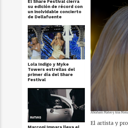
El Share Festival cierra
su edición de récord con
un inolvidable concierto
de Dellafuente
Lola Indigo y Myke
Towers estrellas del
primer día del Share
Festival
Abraham Mateo y Ana Mena
El artista y p
Marconi Impara lleva el