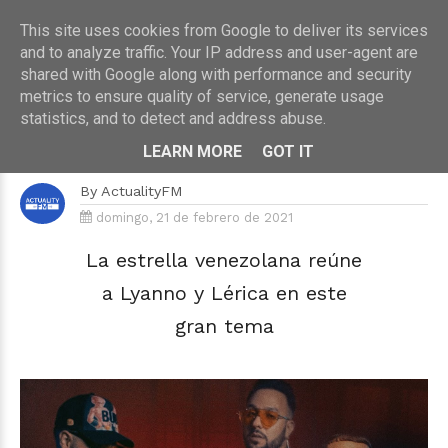
This site uses cookies from Google to deliver its services
and to analyze traffic. Your IP address and user-agent are
shared with Google along with performance and security
metrics to ensure quality of service, generate usage
HOME
›
MÚSICA
statistics, and to detect and address abuse.
Lérica se unen a Big Soto y a
Lyanno para quitarnos el "Estrés"
LEARN MORE
GOT IT
By
ActualityFM
domingo, 21 de febrero de 2021
La estrella venezolana reúne
a Lyanno y Lérica en este
gran tema