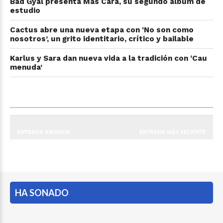
Bad Gyal presenta Más Cara, su segundo álbum de
estudio
Cactus abre una nueva etapa con ‘No son como
nosotros’, un grito identitario, crítico y bailable
Karlus y Sara dan nueva vida a la tradición con ‘Cau
menuda’
ENTRADA ANTIGUA
ENTRADA MÁS RECIENTE
HA SONADO