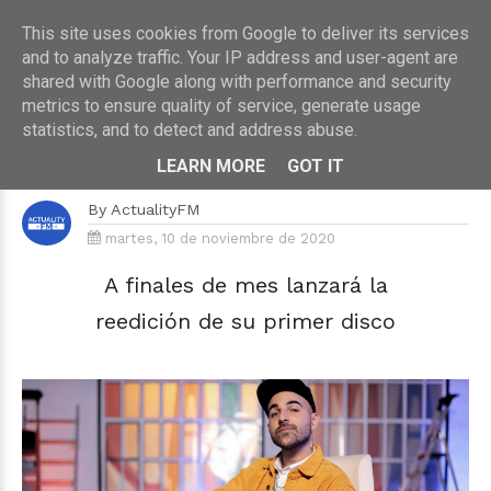
This site uses cookies from Google to deliver its services
and to analyze traffic. Your IP address and user-agent are
shared with Google along with performance and security
metrics to ensure quality of service, generate usage
HOME
›
MÚSICA
statistics, and to detect and address abuse.
Nil Moliner publica "Calma", un
esperado tema inédito
LEARN MORE
GOT IT
By
ActualityFM
martes, 10 de noviembre de 2020
A finales de mes lanzará la
reedición de su primer disco