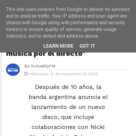
This site uses cookies from Google to deliver its services
and to analyze traffic. Your IP address and user-agent are
shared with Google along with performance and security
metrics to ensure quality of service, generate usage
HOME
›
CONCIERTOS
›
ENTREVISTA
statistics, and to detect and address abuse.
Repion llegan en concierto a
Razzmatazz: "Nosotras hacemos
LEARN MORE
GOT IT
música por el directo"
By
ActualityFM
miércoles, 12 de noviembre de 2025
Después de 10 años, la
banda argentina anuncia el
lanzamiento de un nuevo
disco, que incluye
colaboraciones con Nicki