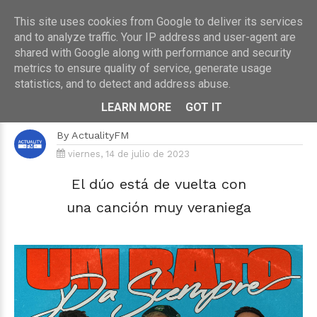
This site uses cookies from Google to deliver its services
and to analyze traffic. Your IP address and user-agent are
shared with Google along with performance and security
metrics to ensure quality of service, generate usage
HOME
›
MÚSICA
statistics, and to detect and address abuse.
Lérica lanza su nuevo single "Un
Rato Pa Siempre" junto a El Taiger
LEARN MORE
GOT IT
By
ActualityFM
viernes, 14 de julio de 2023
El dúo está de vuelta con
una canción muy veraniega