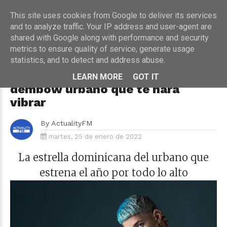
This site uses cookies from Google to deliver its services
and to analyze traffic. Your IP address and user-agent are
shared with Google along with performance and security
metrics to ensure quality of service, generate usage
HOME
›
MÚSICA
statistics, and to detect and address abuse.
Jay Menez regresa con
"Casualidad", un romántico
LEARN MORE
GOT IT
dembow urbano que te hará
vibrar
By
ActualityFM
martes, 25 de enero de 2022
La estrella dominicana del urbano que
estrena el año por todo lo alto