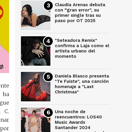
Claudia Arenas debuta
con “gran error”, su
primer single tras su
paso por OT 2025
"Seteadora Remix"
confirma a Laja como el
artista urbano del
momento
Daniela Blasco presenta
"Te Fuiste", una canción
ente
homenaje a "Last
Christmas"
e ha
igue
 C.
Una noche de
reencuentros: LOS40
inar
Music Awards
 por
Santander 2024