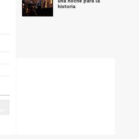
una noche para la
historia
NTE