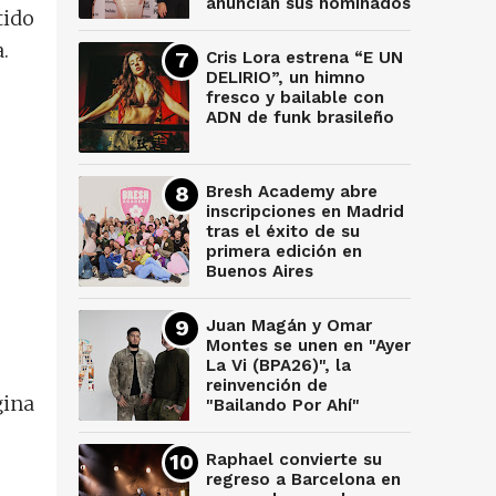
anuncian sus nominados
tido
.
Cris Lora estrena “E UN
DELIRIO”, un himno
fresco y bailable con
ADN de funk brasileño
Bresh Academy abre
inscripciones en Madrid
tras el éxito de su
primera edición en
Buenos Aires
Juan Magán y Omar
Montes se unen en "Ayer
La Vi (BPA26)", la
reinvención de
gina
"Bailando Por Ahí"
Raphael convierte su
regreso a Barcelona en