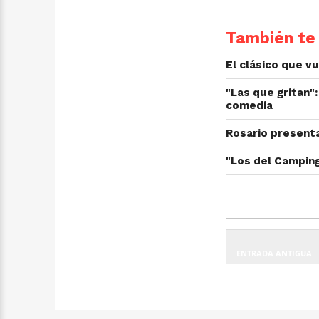
También te 
El clásico que v
"Las que gritan":
comedia
Rosario presenta
"Los del Campin
ENTRADA ANTIGUA