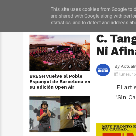
INICIO
NOT
This site uses cookies from Google to de
are shared with Google along with perfo
statistics, and to detect and address ab
ÚLTIMAS NOTICIAS
HOME
›
CONCIERTO
C. Tan
Ni Afin
By
Actual
lunes, 1
BRESH vuelve al Poble
Espanyol de Barcelona en
El art
su edición Open Air
'Sin Ca