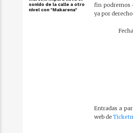
fin podremos 
sonido de la calle a otro
nivel con "Makarena"
ya por derecho
Fecha
Entradas a par
web de
Ticket