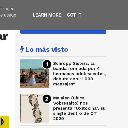
er-agent
te usage
LEARN MORE
GOT IT
HA SONADO
ar
Lo más visto
Schropp Sisters, la
banda formada por 4
hermanas adolescentes,
debuta con “1.000
mensajes”
Maialen (Chica
Sobresalto) nos
presenta "Oxitocina", su
single dentro de OT
2020