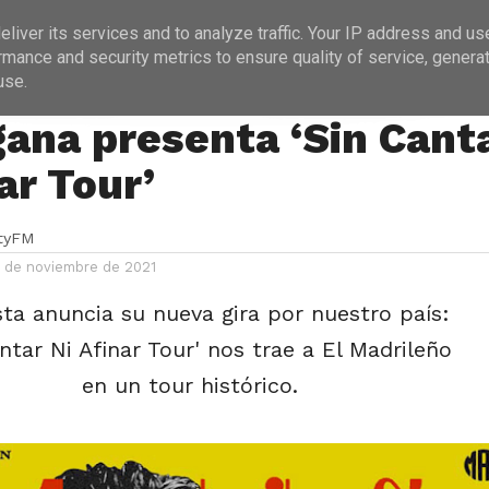
ICIAS
PROGRAMACIÓN
ENTREVISTAS
liver its services and to analyze traffic. Your IP address and us
rmance and security metrics to ensure quality of service, genera
use.
S
gana presenta ‘Sin Cant
ar Tour’
ityFM
5 de noviembre de 2021
ista anuncia su nueva gira por nuestro país:
ntar Ni Afinar Tour' nos trae a El Madrileño
en un tour histórico.