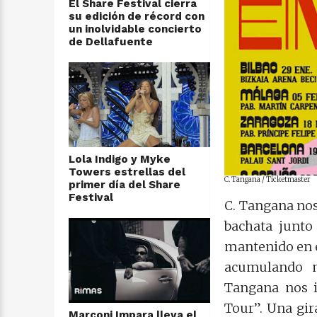
El Share Festival cierra
su edición de récord con
un inolvidable concierto
de Dellafuente
Lola Indigo y Myke
Towers estrellas del
C. Tangana / Ticketmaster
primer día del Share
Festival
C. Tangana nos
bachata junto
mantenido en e
acumulando m
Tangana nos i
Tour”. Una gir
Marconi Impara lleva el