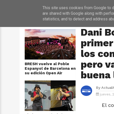
INICIO
NOT
This site uses cookies from Google to de
are shared with Google along with perfo
statistics, and to detect and address ab
ÚLTIMAS NOTICIAS
HOME
›
ENTREVIST
Dani B
primer
los com
pero v
BRESH vuelve al Poble
Espanyol de Barcelona en
buena 
su edición Open Air
By
Actual
jueves, 
El c