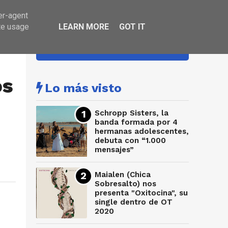
er-agent
te usage
LEARN MORE
GOT IT
HA SONADO
os
Lo más visto
Schropp Sisters, la
banda formada por 4
hermanas adolescentes,
debuta con “1.000
mensajes”
Maialen (Chica
Sobresalto) nos
presenta "Oxitocina", su
single dentro de OT
2020