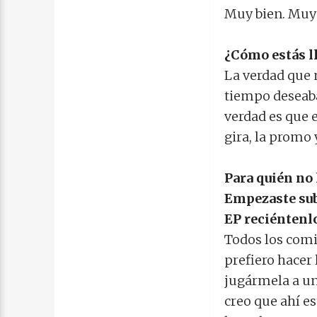
Muy bien. Muy 
¿Cómo estás l
La verdad que 
tiempo deseaba
verdad es que e
gira, la promo
Para quién no 
Empezaste sub
EP reciéntenl
Todos los comi
prefiero hacer 
jugármela a un 
creo que ahí e