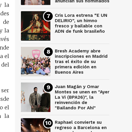
anuncian sus nominados
y la
ndes
Cris Lora estrena “E UN
DELIRIO”, un himno
s de
fresco y bailable con
y la
ADN de funk brasileño
avés
onde
Bresh Academy abre
a el
inscripciones en Madrid
tras el éxito de su
 del
primera edición en
Buenos Aires
Juan Magán y Omar
ser
Montes se unen en "Ayer
La Vi (BPA26)", la
esde
reinvención de
o el
"Bailando Por Ahí"
n la
Raphael convierte su
regreso a Barcelona en