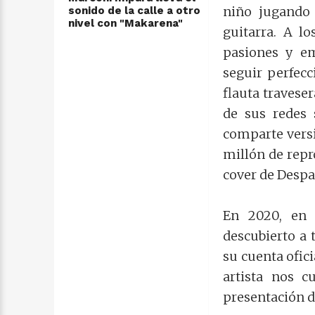
niño jugando 
sonido de la calle a otro
nivel con "Makarena"
guitarra. A l
pasiones y em
seguir perfec
flauta travese
de sus redes
comparte versio
millón de repr
cover de Despac
En 2020, en 
descubierto a 
su cuenta ofic
artista nos c
presentación de