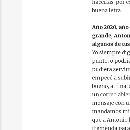
hacerlas, por e
buena letra.
Año 2020, año
grande, Antoni
algunos de tus
Yo siempre dig
punto, o podrí
pudiera servirt
empecé a subir 
bueno, al fina
un correo abie
mensaje con un
mandamos mi ve
que a Antonio 
tremenda para