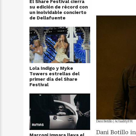
El Share Festival cierra
su edición de récord con
un inolvidable concierto
de Dellafuente
Lola Indigo y Myke
Towers estrellas del
primer día del Share
Festival
Dani Botillo / ActualityFM
Dani Botillo i
Marconi Impara lleva el