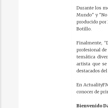
Durante los me
Mundo" y "No 
producido por
Botillo.
Finalmente, “
profesional de
temática dive
artista que s
destacados del
En ActualityFM
conocer de pri
Bienvenido D