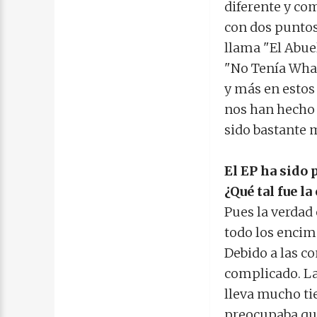
diferente y co
con dos puntos
llama "El Abue
"No Tenía What
y más en esto
nos han hecho 
sido bastante m
El EP ha sido 
¿Qué tal fue la
Pues la verdad
todo los encim
Debido a las c
complicado. La
lleva mucho ti
preocupaba qui