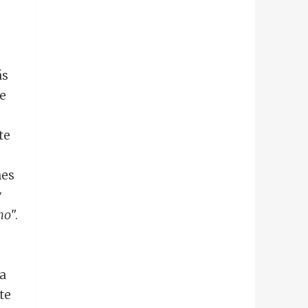
ás
te
te
nes
y
ho
".
la
te