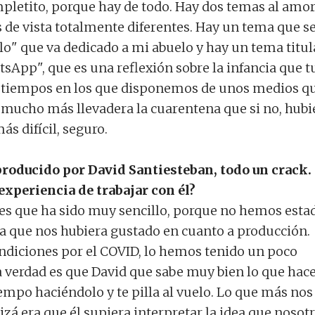
mpletito, porque hay de todo. Hay dos temas al amo
 de vista totalmente diferentes. Hay un tema que s
lo" que va dedicado a mi abuelo y hay un tema titu
sApp", que es una reflexión sobre la infancia que t
s tiempos en los que disponemos de unos medios q
mucho más llevadera la cuarentena que si no, hubi
ás difícil, seguro.
producido por David Santiesteban, todo un crack.
 experiencia de trabajar con él?
 es que ha sido muy sencillo, porque no hemos esta
a que nos hubiera gustado en cuanto a producción.
ondiciones por el COVID, lo hemos tenido un poco
 verdad es que David que sabe muy bien lo que hace
empo haciéndolo y te pilla al vuelo. Lo que más nos
zá era que él supiera interpretar la idea que nosot