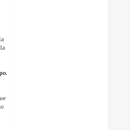
la
la
po.
que
no