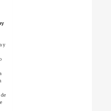
uy
a y
o
a
n
 de
te