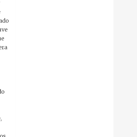
r
e
lado
uve
ue
era
do
,
ros