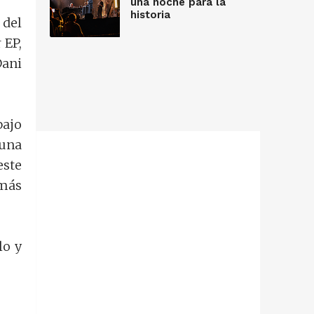
una noche para la
historia
 del
 EP,
Dani
bajo
 una
este
 más
lo y