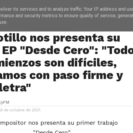
ICIAS
PROGRAMACIÓN
ENTREVISTAS
liver its services and to analyze traffic. Your IP address and us
rmance and security metrics to ensure quality of service, genera
use.
A
otillo nos presenta su
 EP "Desde Cero": "Tod
ienzos son difíciles,
amos con paso firme y
letra"
ityFM
28 de octubre de 2021
ompositor nos presenta su primer trabajo
"Desde Cero"