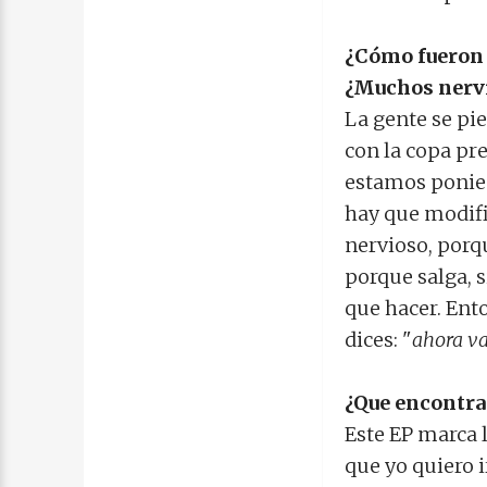
¿Cómo fueron 
¿Muchos nervi
La gente se pi
con la copa pr
estamos ponien
hay que modifi
nervioso, porq
porque salga, s
que hacer. Ento
dices: "
ahora va
¿Que encontrar
Este EP marca 
que yo quiero 