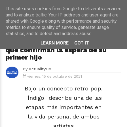
This site uses cookies from Google to deliver its services
and to analyze traffic. Your IP address and user-agent are
shared with Google along with performance and security
metrics to ensure quality of service, generate usage
HOME
›
MÚSICA
statistics, and to detect and address abuse.
Camilo y Evaluna Montaner
estrenan "Índigo", tema con el
LEARN MORE
GOT IT
que confirman la espera de su
primer hijo
By
ActualityFM
viernes, 15 de octubre de 2021
Bajo un concepto retro pop,
"Índigo" describe una de las
etapas más importantes en
la vida personal de ambos
artistas