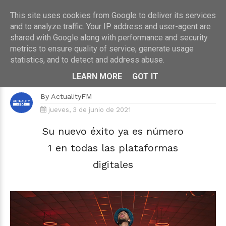
This site uses cookies from Google to deliver its services
and to analyze traffic. Your IP address and user-agent are
shared with Google along with performance and security
metrics to ensure quality of service, generate usage
HOME
›
MÚSICA
statistics, and to detect and address abuse.
Rauw Alejandro conquista España
y el mundo con "Todo De Ti"
LEARN MORE
GOT IT
By
ActualityFM
jueves, 3 de junio de 2021
Su nuevo éxito ya es número
1 en todas las plataformas
digitales