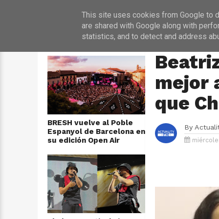
INICIO
NOT
This site uses cookies from Google to de
are shared with Google along with perfo
statistics, and to detect and address ab
ÚLTIMAS NOTICIAS
HOME
›
MÚSICA
Beatri
mejor 
que Ch
BRESH vuelve al Poble
By
Actual
Espanyol de Barcelona en
su edición Open Air
miércoles