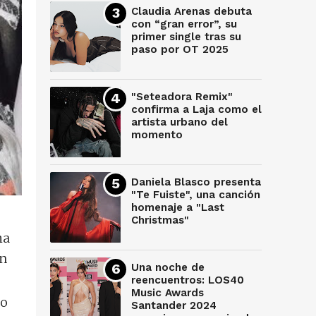
Claudia Arenas debuta
con “gran error”, su
primer single tras su
paso por OT 2025
"Seteadora Remix"
confirma a Laja como el
artista urbano del
momento
Daniela Blasco presenta
"Te Fuiste", una canción
homenaje a "Last
Christmas"
ha
an
Una noche de
reencuentros: LOS40
Music Awards
do
Santander 2024