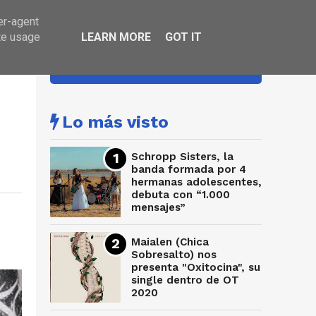
er-agent
te usage
LEARN MORE
GOT IT
HA SONADO
Lo más visto
Schropp Sisters, la
banda formada por 4
hermanas adolescentes,
debuta con “1.000
mensajes”
Maialen (Chica
Sobresalto) nos
presenta "Oxitocina", su
single dentro de OT
2020