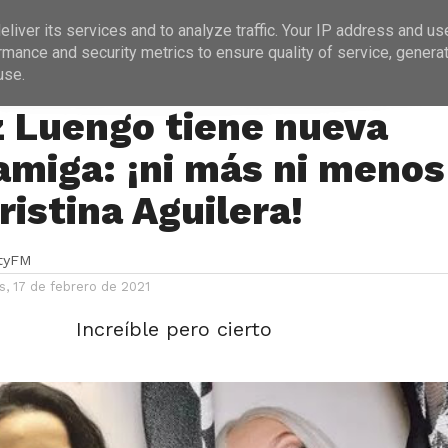
ICIAS
PROGRAMACIÓN
ENTREVISTAS
liver its services and to analyze traffic. Your IP address and us
rmance and security metrics to ensure quality of service, genera
use.
z Luengo tiene nueva
amiga: ¡ni más ni menos
ristina Aguilera!
ityFM
, 17 de febrero de 2021
Increíble pero cierto