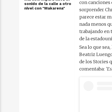
con canciones 
sonido de la calle a otro
nivel con "Makarena"
sorprender
Chr
parece estar m
nada menos que
trabajando en 
de la estadoun
Sea lo que sea,
Beatriz Luengo
de los Stories
comentaba:
'Es