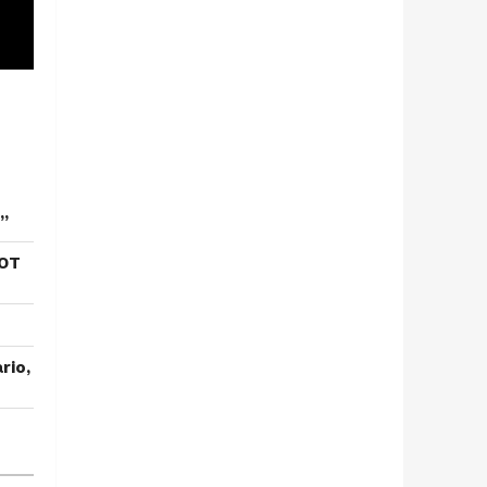
”
 OT
rio,