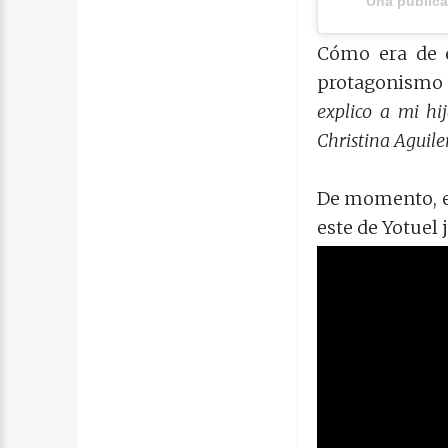
Una publica
Cómo era de e
protagonismo 
explico a mi hi
Christina Aguiler
De momento, e
este de Yotuel