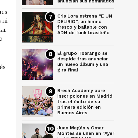
anuncian sus nominados
ues
Cris Lora estrena “E UN
 ni
DELIRIO”, un himno
fresco y bailable con
tar
ADN de funk brasileño
o
El grupo Txarango se
despide tras anunciar
un nuevo álbum y una
és
gira final
Bresh Academy abre
inscripciones en Madrid
tras el éxito de su
primera edición en
Buenos Aires
Juan Magán y Omar
Montes se unen en "Ayer