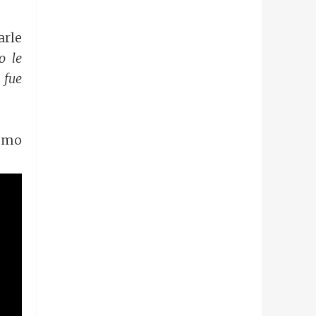
arle
o le
 fue
cómo