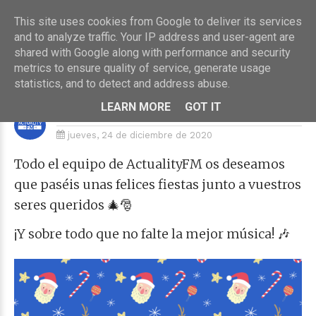
This site uses cookies from Google to deliver its services
and to analyze traffic. Your IP address and user-agent are
shared with Google along with performance and security
metrics to ensure quality of service, generate usage
HOME
›
ACTUALITYFM
statistics, and to detect and address abuse.
¡FELICES FIESTAS!
LEARN MORE
GOT IT
By
ActualityFM
jueves, 24 de diciembre de 2020
Todo el equipo de ActualityFM os deseamos
que paséis unas felices fiestas junto a vuestros
seres queridos 🎄🎅
¡Y sobre todo que no falte la mejor música! 🎶