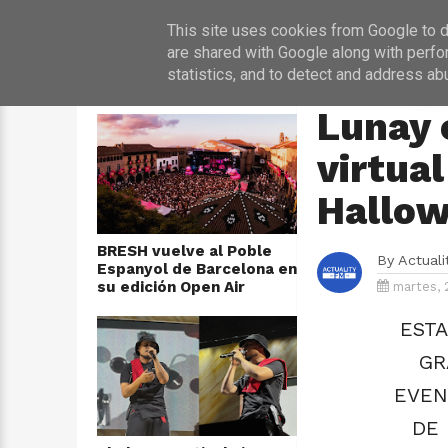
INICIO
NOT
This site uses cookies from Google to de
are shared with Google along with perfo
statistics, and to detect and address ab
ÚLTIMAS NOTICIAS
HOME
›
CONCIERTO
Lunay 
virtual
Hallo
BRESH vuelve al Poble
By
Actual
Espanyol de Barcelona en
su edición Open Air
martes, 
ESTA
GR
EVEN
DE 