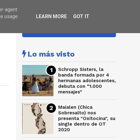
er-agent
te usage
LEARN MORE
GOT IT
HA SONADO
Lo más visto
Schropp Sisters, la
banda formada por 4
hermanas adolescentes,
debuta con “1.000
mensajes”
Maialen (Chica
Sobresalto) nos
presenta "Oxitocina", su
single dentro de OT
2020