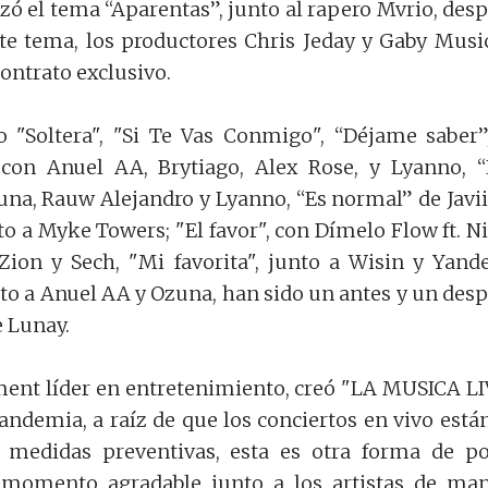
zó el tema “Aparentas”, junto al rapero Mvrio, des
ste tema, los productores Chris Jeday y Gaby Music
ontrato exclusivo.
o "Soltera", "Si Te Vas Conmigo", “Déjame saber”
con Anuel AA, Brytiago, Alex Rose, y Lyanno, 
na, Rauw Alejandro y Lyanno, “Es normal” de Javii
to a Myke Towers; "El favor", con Dímelo Flow ft. N
Zion y Sech, "Mi favorita", junto a Wisin y Yande
nto a Anuel AA y Ozuna, han sido un antes y un des
e Lunay.
ent líder en entretenimiento, creó "LA MUSICA LI
andemia, a raíz de que los conciertos en vivo está
 medidas preventivas, esta es otra forma de p
momento agradable junto a los artistas de ma