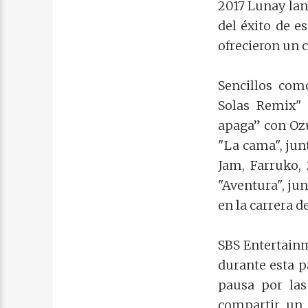
2017 Lunay lan
del éxito de e
ofrecieron un c
Sencillos com
Solas Remix" 
apaga” con Ozu
"La cama", jun
Jam, Farruko, 
"Aventura", ju
en la carrera d
SBS Entertainm
durante esta p
pausa por las
compartir un 