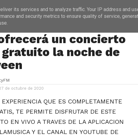
ICIAS
PROGRAMACIÓN
ENTREVISTAS
liver its services and to analyze traffic. Your IP address and us
rmance and security metrics to ensure quality of service, genera
use.
S
›
MÚSICA
ofrecerá un concierto
 gratuito la noche de
ween
ityFM
27 de octubre de 2020
 EXPERIENCIA QUE ES COMPLETAMENTE
ATIS, TE PERMITE DISFRUTAR DE ESTE
TO EN VIVO A TRAVES DE LA APLICACION
LAMUSICA Y EL CANAL EN YOUTUBE DE