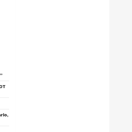
”
 OT
rio,