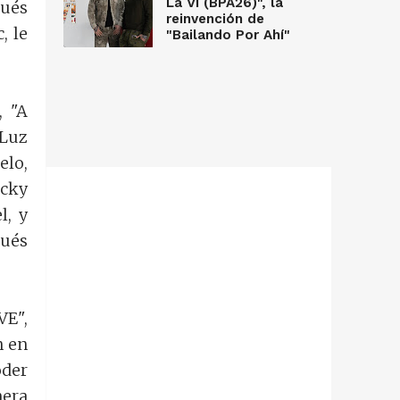
La Vi (BPA26)", la
pués
reinvención de
, le
"Bailando Por Ahí"
, "A
“Luz
elo,
icky
l, y
pués
VE",
n en
oder
nera