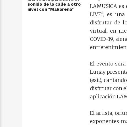
sonido de la calle a otro
LAMUSICA es e
nivel con "Makarena"
LIVE", es una
disfrutar de 
virtual, en m
COVID-19, siend
entretenimient
El evento sera
Lunay presenta
(est.), cantan
disfrtuar con e
aplicación LAM
El artista, or
exponentes má