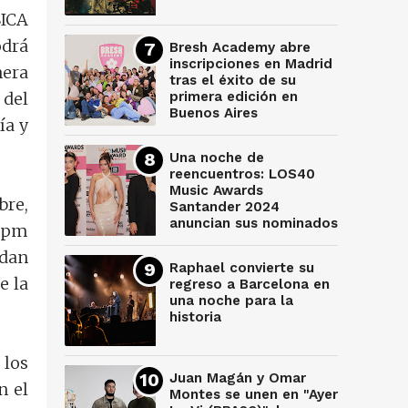
SICA
odrá
Bresh Academy abre
inscripciones en Madrid
nera
tras el éxito de su
 del
primera edición en
Buenos Aires
ía y
Una noche de
reencuentros: LOS40
Music Awards
bre,
Santander 2024
anuncian sus nominados
 8pm
edan
Raphael convierte su
e la
regreso a Barcelona en
una noche para la
historia
 los
Juan Magán y Omar
n el
Montes se unen en "Ayer