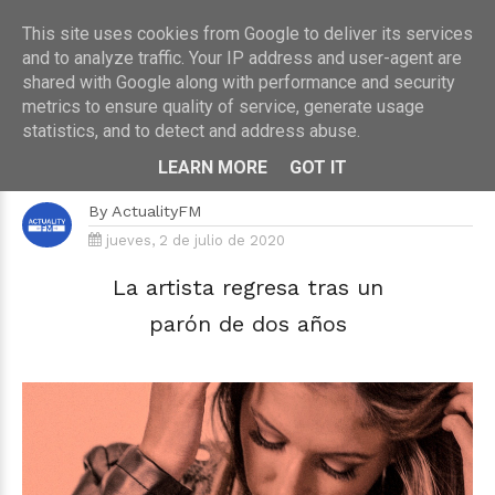
This site uses cookies from Google to deliver its services
and to analyze traffic. Your IP address and user-agent are
shared with Google along with performance and security
metrics to ensure quality of service, generate usage
HOME
›
MÚSICA
statistics, and to detect and address abuse.
Mireya Bravo lanza "Cuando Tú Te
Vas", su nuevo single
LEARN MORE
GOT IT
By
ActualityFM
jueves, 2 de julio de 2020
La artista regresa tras un
parón de dos años