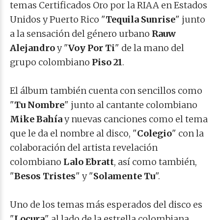
temas Certificados Oro por la RIAA en Estados
Unidos y Puerto Rico "
Tequila Sunrise
" junto
a la sensación del género urbano
Rauw
Alejandro
y "
Voy Por Ti
" de la mano del
grupo colombiano
Piso 21
.
El álbum también cuenta con sencillos como
"
Tu Nombre
" junto al cantante colombiano
Mike Bahía
y nuevas canciones como el tema
que le da el nombre al disco, "
Colegio
" con la
colaboración del artista revelación
colombiano
Lalo Ebratt
, así como también,
"
Besos Tristes
" y "
Solamente Tu
".
Uno de los temas más esperados del disco es
"
Locura
" al lado de la estrella colombiana