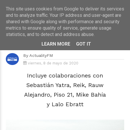
This site uses cookies from Google to deliver its services
and to analyze traffic. Your IP address and user-agent are
shared with Google along with performance and security
metrics to ensure quality of service, generate usage
HOME
›
MÚSICA
statistics, and to detect and address abuse.
Cali y El Dandee presentan su
nuevo álbum "Colegio"
LEARN MORE
GOT IT
By
ActualityFM
viernes, 8 de mayo de 2020
Incluye colaboraciones con
Sebastián Yatra, Reik, Rauw
Alejandro, Piso 21, Mike Bahía
y Lalo Ebratt