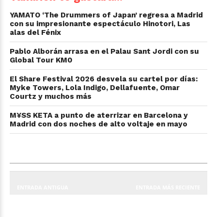
YAMATO ‘The Drummers of Japan’ regresa a Madrid
con su impresionante espectáculo Hinotori, Las
alas del Fénix
Pablo Alborán arrasa en el Palau Sant Jordi con su
Global Tour KM0
El Share Festival 2026 desvela su cartel por días:
Myke Towers, Lola Indigo, Dellafuente, Omar
Courtz y muchos más
M¥SS KETA a punto de aterrizar en Barcelona y
Madrid con dos noches de alto voltaje en mayo
ENTRADA ANTIGUA
ENTRADA MÁS RECIENTE