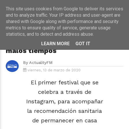
This site uses cookies from Google to deliver its services
and to analyze traffic. Your IP address and user-agent are
shared with Google along with performance and security
metrics to ensure quality of service, generate usage
HOME
›
CONCIERTOS
›
MÚSICA
statistics, and to detect and address abuse.
Llega el "Yo Me Quedo En Casa
Festival": música contra los
LEARN MORE
GOT IT
malos tiempos
By
ActualityFM
viernes, 13 de marzo de 2020
El primer festival que se
celebra a través de
Instagram, para acompañar
la recomendación sanitaria
de permanecer en casa