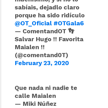
sabíais, dejadlo claro
porque ha sido ridículo
@OT_Oficial
#OTGala6
— ComentandOT 👣
Salvar Hugo !! Favorita
Maialen !!
(@comentand0T)
February 23, 2020
Que nada ni nadie te
calle Maialen
— Miki Núñez