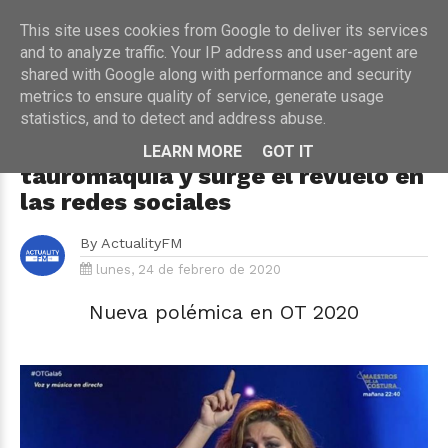
This site uses cookies from Google to deliver its services
and to analyze traffic. Your IP address and user-agent are
shared with Google along with performance and security
metrics to ensure quality of service, generate usage
HOME
›
OT 2020
›
TELEVISIÓN
statistics, and to detect and address abuse.
Estrella Morente cambia la letra
de 'Volver' en defensa de la
LEARN MORE
GOT IT
tauromaquia y surge el revuelo en
las redes sociales
By
ActualityFM
lunes, 24 de febrero de 2020
Nueva polémica en OT 2020