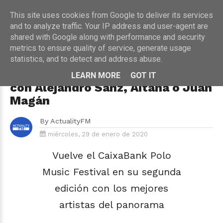
This site uses cookies from Google to deliver its services
and to analyze traffic. Your IP address and user-agent are
shared with Google along with performance and security
metrics to ensure quality of service, generate usage
HOME
›
CONCIERTOS
statistics, and to detect and address abuse.
Llega la segunda edición del
CaixaBank Polo Music Festival
LEARN MORE
GOT IT
con Alejandro Sanz, Aitana o Juan
Magán
By
ActualityFM
miércoles, 29 de enero de 2020
Vuelve el CaixaBank Polo
Music Festival en su segunda
edición con los mejores
artistas del panorama