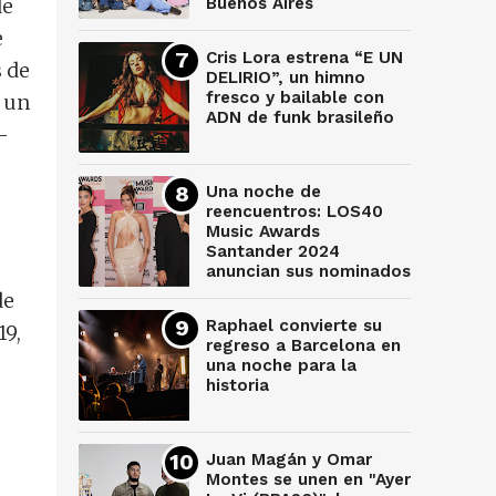
Buenos Aires
de
e
Cris Lora estrena “E UN
s de
DELIRIO”, un himno
fresco y bailable con
 un
ADN de funk brasileño
-
Una noche de
reencuentros: LOS40
Music Awards
Santander 2024
anuncian sus nominados
de
Raphael convierte su
19,
regreso a Barcelona en
una noche para la
historia
Juan Magán y Omar
Montes se unen en "Ayer