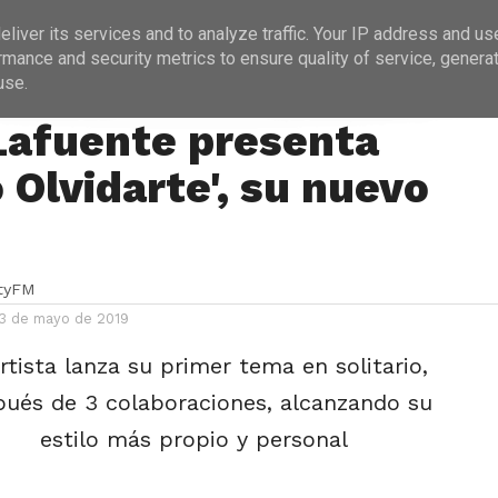
ICIAS
PROGRAMACIÓN
ENTREVISTAS
liver its services and to analyze traffic. Your IP address and us
rmance and security metrics to ensure quality of service, genera
use.
Lafuente presenta
 Olvidarte', su nuevo
ityFM
 3 de mayo de 2019
artista lanza su primer tema en solitario,
pués de 3 colaboraciones, alcanzando su
estilo más propio y personal