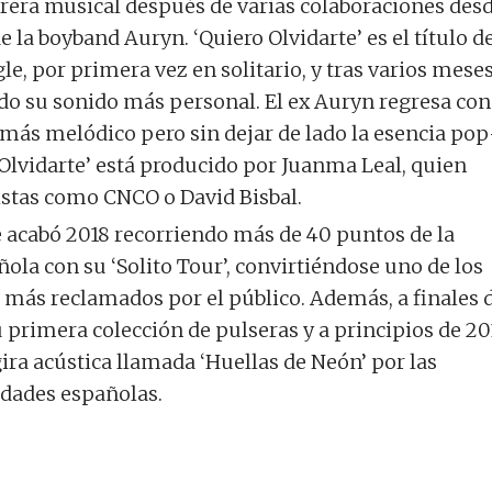
arrera musical después de varias colaboraciones des
e la boyband Auryn. ‘Quiero Olvidarte’ es el título d
le, por primera vez en solitario, y tras varios mese
do su sonido más personal. El ex Auryn regresa con
ás melódico pero sin dejar de lado la esencia pop
 Olvidarte’ está producido por Juanma Leal, quien
tistas como CNCO o David Bisbal.
 acabó 2018 recorriendo más de 40 puntos de la
ola con su ‘Solito Tour’, convirtiéndose uno de los
s más reclamados por el público. Además, a finales 
 primera colección de pulseras y a principios de 20
ira acústica llamada ‘Huellas de Neón’ por las
udades españolas.