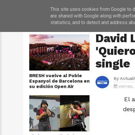
INICIO
NOT
This site uses cookies from Google to de
are shared with Google along with perfo
statistics, and to detect and address ab
ÚLTIMAS NOTICIAS
HOME
›
MÚSICA
David 
'Quiero
single
BRESH vuelve al Poble
By
Actual
Espanyol de Barcelona en
su edición Open Air
viernes,
El 
des