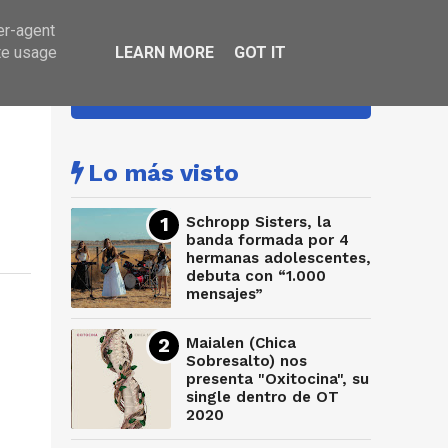
er-agent
te usage
LEARN MORE
GOT IT
HA SONADO
Lo más visto
Schropp Sisters, la
banda formada por 4
hermanas adolescentes,
debuta con “1.000
mensajes”
Maialen (Chica
Sobresalto) nos
presenta "Oxitocina", su
single dentro de OT
2020