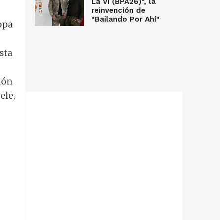
La Vi (BPA26)", la
reinvención de
"Bailando Por Ahí"
opa
s
ista
ión
ele,