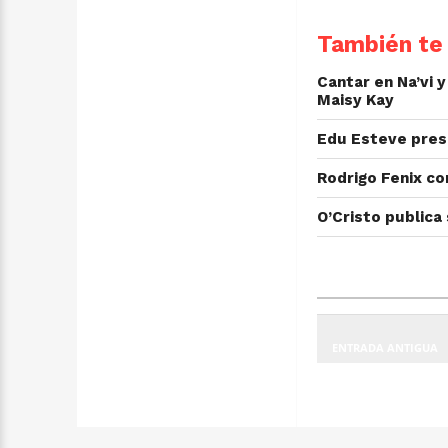
También te 
Cantar en Na’vi 
Maisy Kay
Edu Esteve prese
Rodrigo Fenix co
O’Cristo publica
ENTRADA ANTIGUA