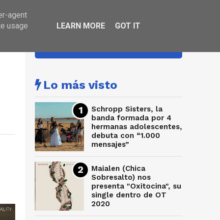
er-agent
te usage
LEARN MORE
GOT IT
HA SONADO
Lo más visto
Schropp Sisters, la
banda formada por 4
hermanas adolescentes,
debuta con “1.000
mensajes”
Maialen (Chica
Sobresalto) nos
presenta "Oxitocina", su
single dentro de OT
2020