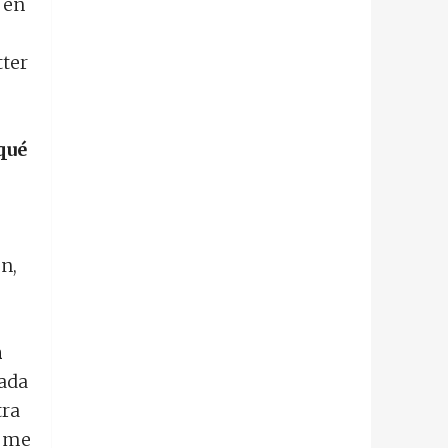
 en
ter
 qué
n,
n
cada
tra
e me