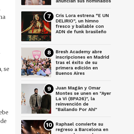
anuncian sus nominados
l
Cris Lora estrena “E UN
ha
DELIRIO”, un himno
fresco y bailable con
ADN de funk brasileño
a
Bresh Academy abre
inscripciones en Madrid
tras el éxito de su
primera edición en
, se
Buenos Aires
Juan Magán y Omar
Montes se unen en "Ayer
La Vi (BPA26)", la
reinvención de
"Bailando Por Ahí"
debe
 de
Raphael convierte su
regreso a Barcelona en