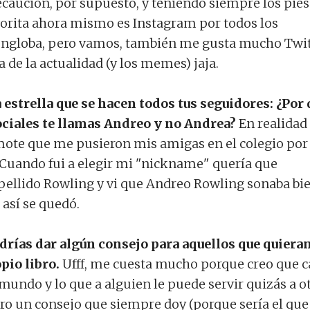
ecaución, por supuesto, y teniendo siempre los pies
favorita ahora mismo es Instagram por todos los
engloba, pero vamos, también me gusta mucho Twit
ía de la actualidad (y los memes) jaja.
ta estrella que se hacen todos tus seguidores: ¿Por
ociales te llamas Andreo y no Andrea?
En realidad
ote que me pusieron mis amigas en el colegio por
. Cuando fui a elegir mi "nickname" quería que
apellido Rowling y vi que Andreo Rowling sonaba bie
así se quedó.
drías dar algún consejo para aquellos que quiera
pio libro.
Ufff, me cuesta mucho porque creo que 
mundo y lo que a alguien le puede servir quizás a o
ro un consejo que siempre doy (porque sería el qu