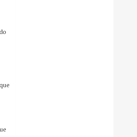
edo
 que
que