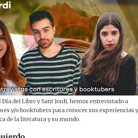
Día del Libro y Sant Jordi, hemos entrevistado a
ores y/o booktubers para conocer sus experiencias 
a de la literatura y su mundo.
quierdo