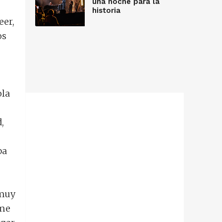
una noche para la
historia
eer,
os
ola
,
ba
 muy
 me