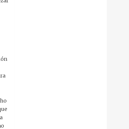
ezar
ión
ara
cho
que
a
no