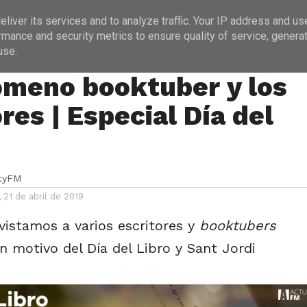
ICIAS
PROGRAMACIÓN
ENTREVISTAS
liver its services and to analyze traffic. Your IP address and us
rmance and security metrics to ensure quality of service, genera
use.
A
›
LITERATURA
ómeno booktuber y los
res | Especial Día del
ityFM
21 de abril de 2019
vistamos a varios escritores y
booktubers
n motivo del Día del Libro y Sant Jordi