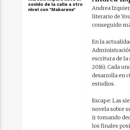
sonido de la calle a otro
Andrea Izquier
nivel con "Makarena"
literario de Y
conseguido más
En la actualid
Administración
escritura de la
2016). Cada un
desarrolla en 
estudios.
Escape: Las sie
novela sobre u
ir tomando dec
los finales posi