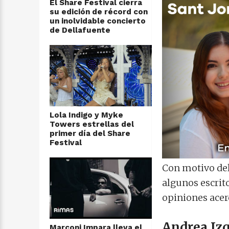
El Share Festival cierra
su edición de récord con
un inolvidable concierto
de Dellafuente
Lola Indigo y Myke
Towers estrellas del
primer día del Share
Festival
Con motivo del 
algunos escrit
opiniones acerc
Andrea Iz
Marconi Impara lleva el