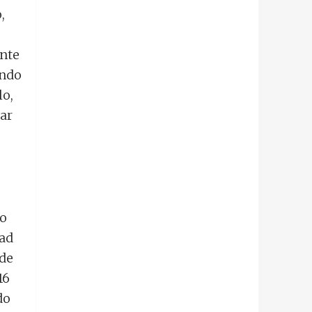
,
ante
ando
lo,
ar
do
dad
 de
16
do