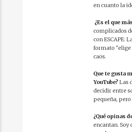
en cuanto la i
¿Es el que más
complicados de
con ESCAPE: Las
formato "elige 
caos.
Que te gusta m
YouTube?
Las d
decidir entre s
pequeña, pero
¿Qué opinas de
encantan. Soy 