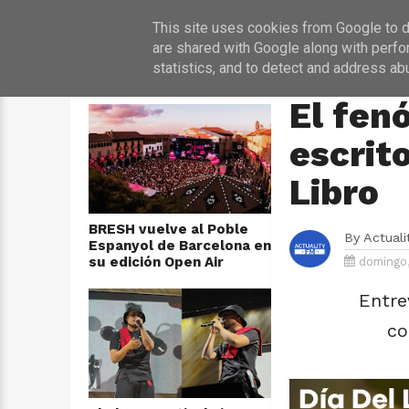
INICIO
NOT
This site uses cookies from Google to de
are shared with Google along with perfo
statistics, and to detect and address ab
ÚLTIMAS NOTICIAS
HOME
›
ENTREVIST
El fen
escrito
Libro
BRESH vuelve al Poble
By
Actual
Espanyol de Barcelona en
su edición Open Air
domingo, 
Entre
co