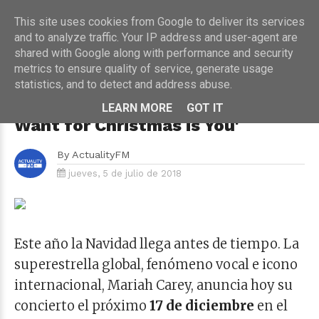
This site uses cookies from Google to deliver its services
and to analyze traffic. Your IP address and user-agent are
shared with Google along with performance and security
metrics to ensure quality of service, generate usage
HOME
›
CONCIERTOS
statistics, and to detect and address abuse.
Mariah Carey anuncia concierto
en Madrid dentro de su gira 'All I
LEARN MORE
GOT IT
Want for Christmas is You'
By
ActualityFM
jueves, 5 de julio de 2018
Este año la Navidad llega antes de tiempo. La
superestrella global, fenómeno vocal e icono
internacional, Mariah Carey, anuncia hoy su
concierto el próximo
17 de diciembre
en el