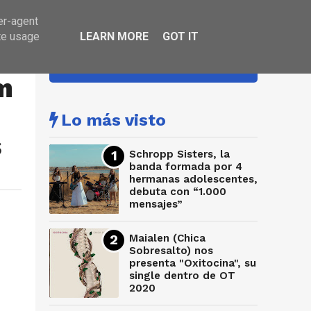
er-agent
te usage
LEARN MORE
GOT IT
HA SONADO
m
Lo más visto
s
Schropp Sisters, la
banda formada por 4
hermanas adolescentes,
debuta con “1.000
mensajes”
Maialen (Chica
Sobresalto) nos
presenta "Oxitocina", su
single dentro de OT
2020