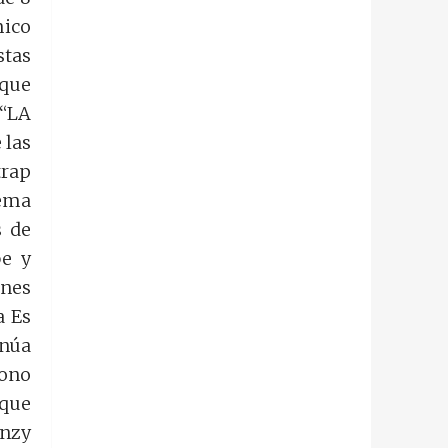
mico
tas
 que
 “LA
 las
trap
tema
s de
be y
ones
a Es
núa
cono
oque
onzy