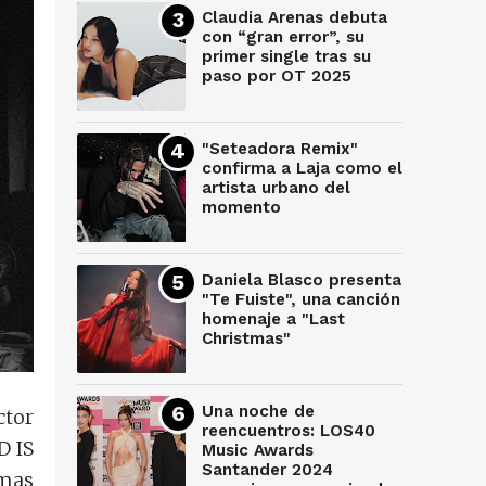
Claudia Arenas debuta
con “gran error”, su
primer single tras su
paso por OT 2025
"Seteadora Remix"
confirma a Laja como el
artista urbano del
momento
Daniela Blasco presenta
"Te Fuiste", una canción
homenaje a "Last
Christmas"
Una noche de
ctor
reencuentros: LOS40
D IS
Music Awards
Santander 2024
emas