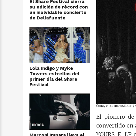
El Share Festival cierra
su edición de récord con
un inolvidable concierto
de Dellafuente
Lola Indigo y Myke
Towers estrellas del
primer día del Share
Festival
Gonzy en su nuevo álbum / Ar
El pionero de
convertido en
YOURS. El LP 
Marconi Impara lleva el