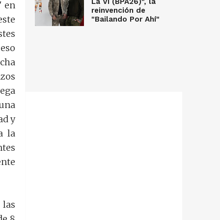
La Vi (BPA26)", la
" en
reinvención de
este
"Bailando Por Ahí"
stes
peso
ucha
azos
vega
 una
ad y
a la
ntes
ente
 las
de 8