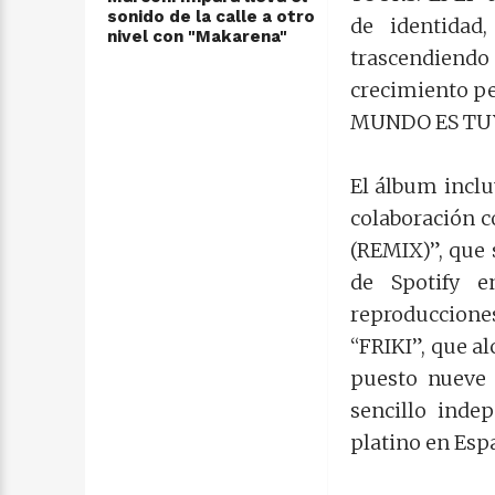
sonido de la calle a otro
de identidad,
nivel con "Makarena"
trascendiendo 
crecimiento pe
MUNDO ES TUYO”
El álbum inclu
colaboración 
(REMIX)”, que s
de Spotify e
reproduccione
“FRIKI”, que al
puesto nueve d
sencillo indep
platino en Espa