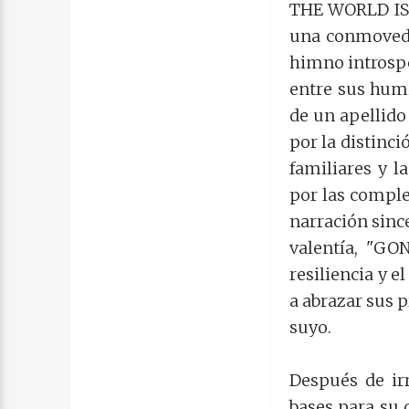
THE WORLD IS 
una conmovedor
himno introspe
entre sus humi
de un apellido
por la distinci
familiares y l
por las comple
narración sin
valentía, "G
resiliencia y e
a abrazar sus 
suyo.
Después de ir
bases para su 