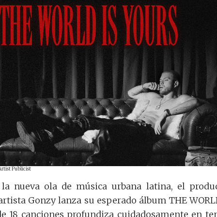
tist Publicist
 la nueva ola de música urbana latina, el produ
 artista Gonzy lanza su esperado álbum THE WORL
de 18 canciones profundiza cuidadosamente en t