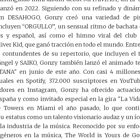
lanzó en 2022. Siguiendo con su refinado y diná
um DESAHOGO, Gonzy creó una variedad de pis
incluyen “ORGULLO”, un sensual ritmo de bachata
́s y español, así como el himno viral del club
er Kid, que ganó tracción en todo el mundo. Entre
 contundentes de su repertorio, que incluyen el 
́ngel y SAIKO, Gonzy también lanzó el animado 
A" en junio de este año. Con casi 4 millone
ales en Spotify, 372.000 suscriptores en YouTu
dores en Instagram, Gonzy ha ofrecido actuaci
España y como invitado especial en la gira "La Vid
Towers en Miami el año pasado, lo que conti
u estatus como un talento visionario audaz y un í
a industria de la música. Reconocido por su enf
géneros en la música, The World is Yours de G