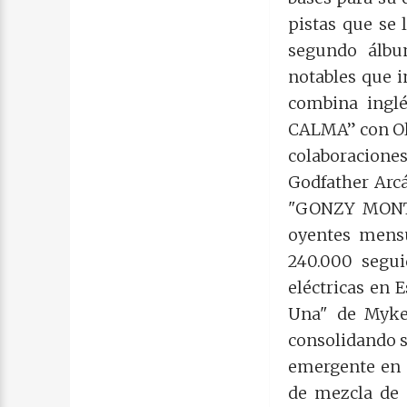
pistas que se 
segundo álb
notables que 
combina ingle
CALMA” con Oliv
colaboraciones
Godfather Arca
"GONZY MONTAN
oyentes mensu
240.000 segui
eléctricas en 
Una" de Myke 
consolidando s
emergente en l
de mezcla de 