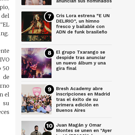
anuncian sus nominados
pio,
 del
Cris Lora estrena “E UN
DELIRIO”, un himno
 “EL
fresco y bailable con
ADN de funk brasileño
ing.
ente
El grupo Txarango se
despide tras anunciar
SIVO
un nuevo álbum y una
p 50
gira final
 de
erno
Bresh Academy abre
n el
inscripciones en Madrid
tras el éxito de su
, su
primera edición en
Buenos Aires
eces
Juan Magán y Omar
Montes se unen en "Ayer