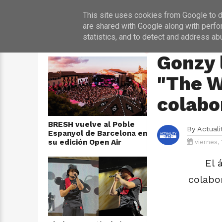
INICIO
NOT
This site uses cookies from Google to de
are shared with Google along with perfo
statistics, and to detect and address ab
ÚLTIMAS NOTICIAS
HOME
›
MÚSICA
Gonzy 
"The W
colabo
BRESH vuelve al Poble
By
Actual
Espanyol de Barcelona en
su edición Open Air
viernes,
El 
colabor