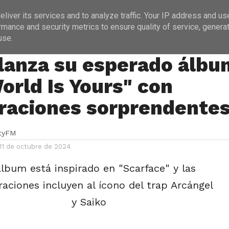
ICIAS
PROGRAMACIÓN
ENTREVISTAS
liver its services and to analyze traffic. Your IP address and us
rmance and security metrics to ensure quality of service, genera
use.
lanza su esperado álbu
orld Is Yours" con
raciones sorprendente
ityFM
 11 de octubre de 2024
álbum está inspirado en "Scarface" y las
aciones incluyen al ícono del trap Arcángel
y Saiko