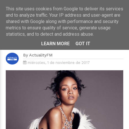
This site uses cookies from Google to deliver its services
and to analyze traffic. Your IP address and user-agent are
shared with Google along with performance and security
metrics to ensure quality of service, generate usage
HOME
›
¡PARA FLIPARLO!
statistics, and to detect and address abuse.
Cuélate en la nueva casa de
Rihanna
LEARN MORE
GOT IT
By
ActualityFM
miércoles, 1 de noviembre de 2017