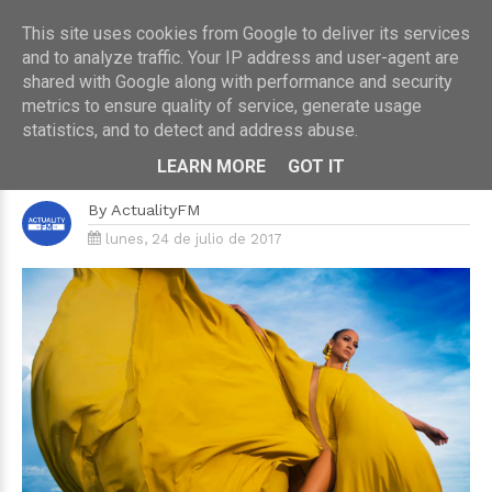
This site uses cookies from Google to deliver its services
and to analyze traffic. Your IP address and user-agent are
shared with Google along with performance and security
metrics to ensure quality of service, generate usage
HOME
›
MÚSICA
statistics, and to detect and address abuse.
Jennifer Lopez vuelve con Gente
de Zona
LEARN MORE
GOT IT
By
ActualityFM
lunes, 24 de julio de 2017