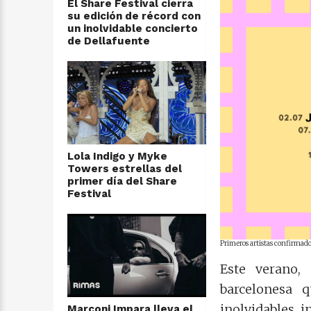
El Share Festival cierra
su edición de récord con
un inolvidable concierto
de Dellafuente
Lola Indigo y Myke
Towers estrellas del
primer día del Share
Festival
Primeros artistas confirmados
Este verano,
barcelonesa 
inolvidables, i
Marconi Impara lleva el