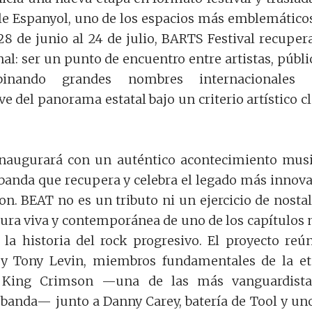
ble Espanyol, uno de los espacios más emblemático
 28 de junio al 24 de julio, BARTS Festival recuper
al: ser un punto de encuentro entre artistas, públi
binando grandes nombres internacionales 
e del panorama estatal bajo un criterio artístico cl
 inaugurará con un auténtico acontecimiento musi
banda que recupera y celebra el legado más innov
n. BEAT no es un tributo ni un ejercicio de nostal
tura viva y contemporánea de uno de los capítulos
 la historia del rock progresivo. El proyecto reú
y Tony Levin, miembros fundamentales de la e
 King Crimson —una de las más vanguardista
a banda— junto a Danny Carey, batería de Tool y un