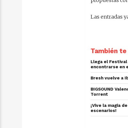
propuestas con
Las entradas ya
También te 
Llega el Festiva
encontrarse en 
Bresh vuelve a I
BIGSOUND Valenci
Torrent
¡Vive la magia d
escenarios!