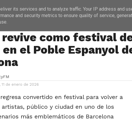
ICIAS
PROGRAMACIÓN
ENTREVISTAS
liver its services and to analyze traffic. Your IP address and us
rmance and security metrics to ensure quality of service, genera
use.
S
revive como festival d
 en el Poble Espanyol d
ona
ityFM
 11 de enero de 2026
egresa convertido en festival para volver a
 artistas, público y ciudad en uno de los
enarios más emblemáticos de Barcelona