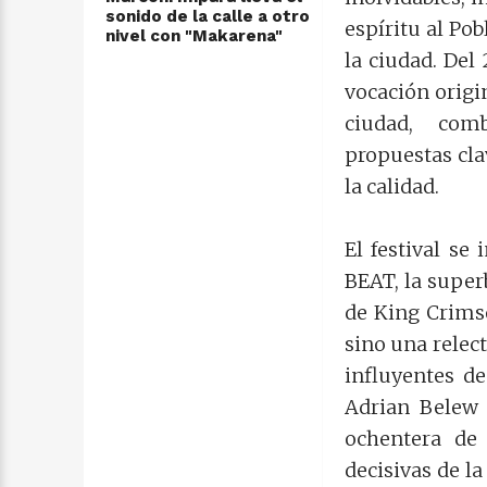
sonido de la calle a otro
espíritu al Po
nivel con "Makarena"
la ciudad. Del
vocación origin
ciudad, com
propuestas clav
la calidad.
El festival se
BEAT, la super
de King Crimso
sino una relec
influyentes de
Adrian Belew 
ochentera de
decisivas de l