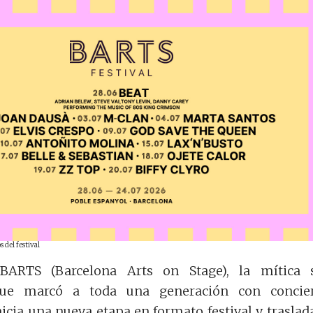
 del festival
 BARTS (Barcelona Arts on Stage), la mítica 
que marcó a toda una generación con concier
nicia una nueva etapa en formato festival y traslad