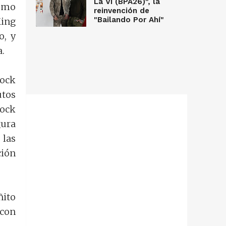
La Vi (BPA26)", la
ismo
reinvención de
"Bailando Por Ahí"
King
o, y
.
rock
utos
rock
gura
las
ción
ñito
 con