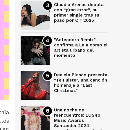
Claudia Arenas debuta
con “gran error”, su
primer single tras su
paso por OT 2025
"Seteadora Remix"
confirma a Laja como el
artista urbano del
momento
Daniela Blasco presenta
"Te Fuiste", una canción
homenaje a "Last
Christmas"
Una noche de
sala
reencuentros: LOS40
tos
Music Awards
Santander 2024
a su