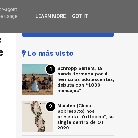
er-agent
te usage
LEARN MORE
GOT IT
HA SONADO
e
e
Lo más visto
Schropp Sisters, la
banda formada por 4
hermanas adolescentes,
debuta con “1.000
mensajes”
Maialen (Chica
Sobresalto) nos
presenta "Oxitocina", su
single dentro de OT
2020