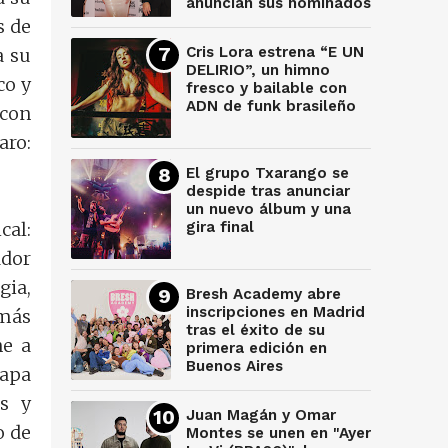
anuncian sus nominados
s de
Cris Lora estrena “E UN
a su
DELIRIO”, un himno
co y
fresco y bailable con
ADN de funk brasileño
con
aro:
El grupo Txarango se
despide tras anunciar
un nuevo álbum y una
cal:
gira final
ador
gia,
Bresh Academy abre
inscripciones en Madrid
 más
tras el éxito de su
ne a
primera edición en
Buenos Aires
tapa
s y
Juan Magán y Omar
o de
Montes se unen en "Ayer