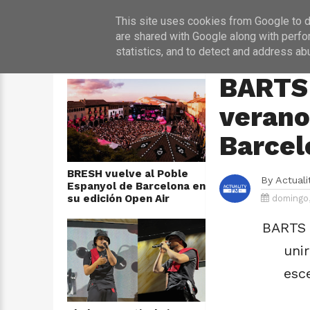
INICIO
NOT
This site uses cookies from Google to de
are shared with Google along with perfo
statistics, and to detect and address ab
ÚLTIMAS NOTICIAS
HOME
›
CONCIERTO
BARTS 
verano
Barcel
BRESH vuelve al Poble
By
Actual
Espanyol de Barcelona en
su edición Open Air
domingo,
BARTS r
unir
esc