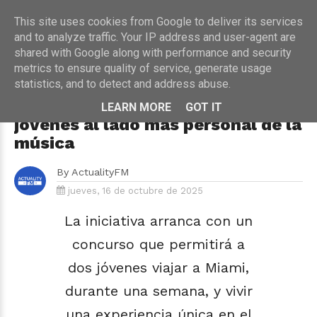
This site uses cookies from Google to deliver its services
and to analyze traffic. Your IP address and user-agent are
shared with Google along with performance and security
metrics to ensure quality of service, generate usage
HOME
›
MÚSICA
statistics, and to detect and address abuse.
Caja Rural lanza “jovenin.music”,
la plataforma que acerca a los
LEARN MORE
GOT IT
jóvenes al lado más personal de la
música
By
ActualityFM
jueves, 16 de octubre de 2025
La iniciativa arranca con un
concurso que permitirá a
dos jóvenes viajar a Miami,
durante una semana, y vivir
una experiencia única en el