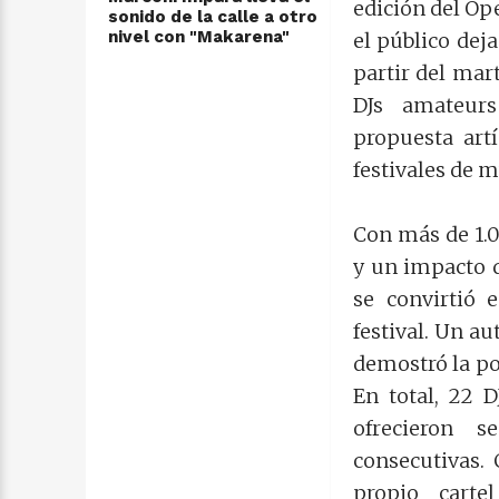
edición del Op
sonido de la calle a otro
nivel con "Makarena"
el público dej
partir del mart
DJs amateurs
propuesta artí
festivales de m
Con más de 1.0
y un impacto q
se convirtió 
festival. Un au
demostró la po
En total, 22 
ofrecieron 
consecutivas. 
propio carte