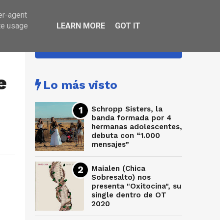
er-agent
te usage
LEARN MORE
GOT IT
HA SONADO
e
Lo más visto
Schropp Sisters, la
banda formada por 4
hermanas adolescentes,
debuta con “1.000
mensajes”
Maialen (Chica
Sobresalto) nos
presenta "Oxitocina", su
single dentro de OT
2020