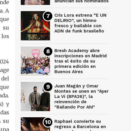
anuncian sus nominados
onde
a. A
Cris Lora estrena “E UN
 que
DELIRIO”, un himno
fresco y bailable con
 su
ADN de funk brasileño
 los
Bresh Academy abre
inscripciones en Madrid
2024
tras el éxito de su
primera edición en
tage
Buenos Aires
 del
Juan Magán y Omar
 que
Montes se unen en "Ayer
ada.
La Vi (BPA26)", la
reinvención de
s) y
"Bailando Por Ahí"
das
n su
Raphael convierte su
regreso a Barcelona en
una