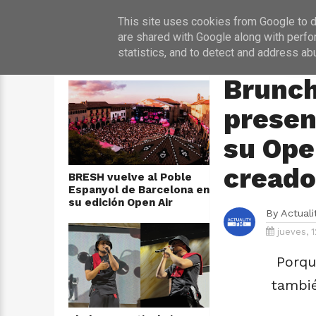
INICIO
NOT
This site uses cookies from Google to de
are shared with Google along with perfo
statistics, and to detect and address ab
ÚLTIMAS NOTICIAS
HOME
›
CONCIERTO
Brunch
presen
su Ope
creado
BRESH vuelve al Poble
Espanyol de Barcelona en
su edición Open Air
By
Actual
jueves, 1
Porqu
tambié