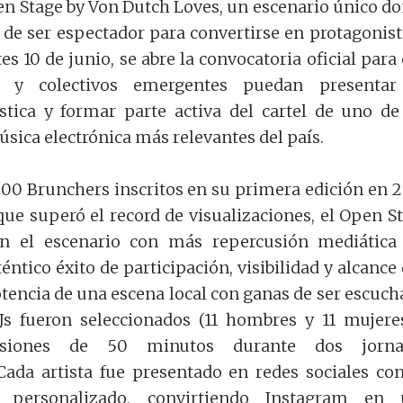
en Stage by Von Dutch Loves, un escenario único d
a de ser espectador para convertirse en protagonist
es 10 de junio, se abre la convocatoria oficial para
 y colectivos emergentes puedan presentar
stica y formar parte activa del cartel de uno de
úsica electrónica más relevantes del país.
00 Brunchers inscritos en su primera edición en 
ue superó el record de visualizaciones, el Open S
en el escenario con más repercusión mediática
téntico éxito de participación, visibilidad y alcance
tencia de una escena local con ganas de ser escuch
DJs fueron seleccionados (11 hombres y 11 mujere
sesiones de 50 minutos durante dos jorna
Cada artista fue presentado en redes sociales co
l personalizado, convirtiendo Instagram en 