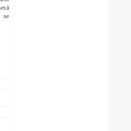
será
y se