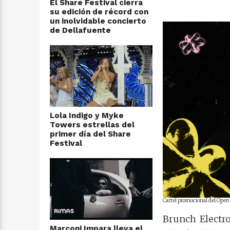
El Share Festival cierra
su edición de récord con
un inolvidable concierto
de Dellafuente
Lola Indigo y Myke
Towers estrellas del
primer día del Share
Festival
Cartel promocional del Open
Brunch Electr
Marconi Impara lleva el