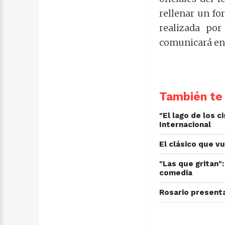
rellenar un fo
realizada po
comunicará en 
También te 
"El lago de los c
Internacional
El clásico que v
"Las que gritan":
comedia
Rosario presenta