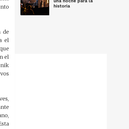
una noche para la
historia
ento
 de
a el
 que
n el
onik
evos
ves,
ante
ano,
Esta