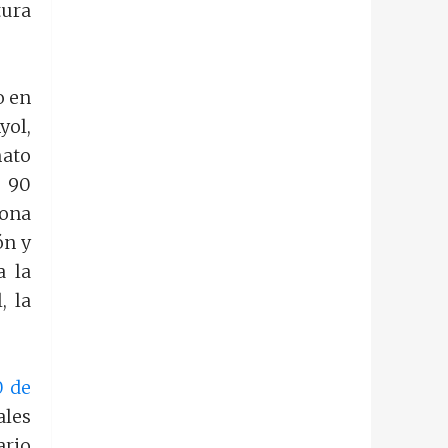
tura
o en
yol,
mato
e 90
zona
ón y
a la
, la
0 de
ales
ario