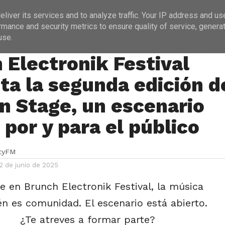
ICIAS
PROGRAMACIÓN
ENTREVISTAS
liver its services and to analyze traffic. Your IP address and us
rmance and security metrics to ensure quality of service, genera
use.
S
 Electronik Festival
ta la segunda edición d
n Stage, un escenario
 por y para el público
ityFM
2 de junio de 2025
e en Brunch Electronik Festival, la música
n es comunidad. El escenario está abierto.
¿Te atreves a formar parte?