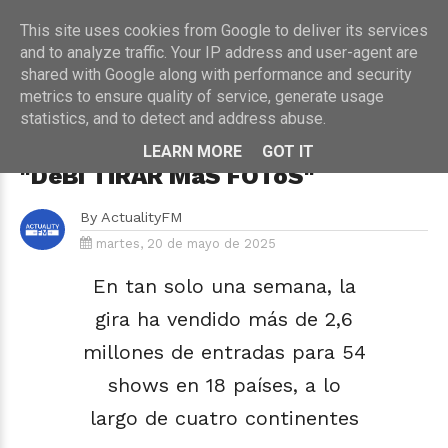
This site uses cookies from Google to deliver its services
and to analyze traffic. Your IP address and user-agent are
shared with Google along with performance and security
metrics to ensure quality of service, generate usage
HOME
›
CONCIERTOS
statistics, and to detect and address abuse.
Bad Bunny hace historia en
nuestro país con su gira mundial
LEARN MORE
GOT IT
"DeBÍ TiRAR MáS FOToS"
By
ActualityFM
martes, 20 de mayo de 2025
En tan solo una semana, la
gira ha vendido más de 2,6
millones de entradas para 54
shows en 18 países, a lo
largo de cuatro continentes