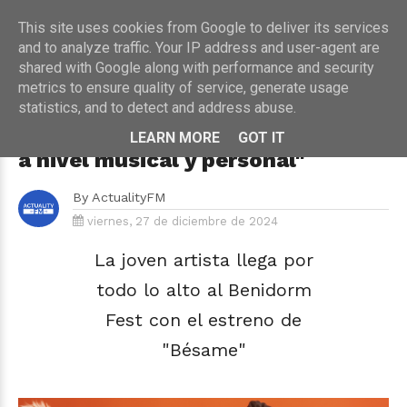
This site uses cookies from Google to deliver its services
and to analyze traffic. Your IP address and user-agent are
shared with Google along with performance and security
metrics to ensure quality of service, generate usage
HOME
›
ENTREVISTA
statistics, and to detect and address abuse.
Carla Frigo (Benidorm Fest 2025):
"'Siento que he cambiado mucho
LEARN MORE
GOT IT
a nivel musical y personal"
By
ActualityFM
viernes, 27 de diciembre de 2024
La joven artista llega por
todo lo alto al Benidorm
Fest con el estreno de
"Bésame"