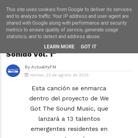
This site uses cookies from Google to deliver its services
and to analyze traffic. Your IP address and user-agent are
shared with Google along with performance and security
metrics to ensure quality of service, generate usage
HOME
›
MÚSICA
statistics, and to detect and address abuse.
"Jake Mate" de Chris Mars, es el
primer adelanto de "Tenemo' El
LEARN MORE
GOT IT
Sonido Vol. 1"
By
ActualityFM
viernes, 23 de agosto de 2024
Esta canción se enmarca
dentro del proyecto de We
Got The Sound Music, que
lanzará a 13 talentos
emergentes residentes en