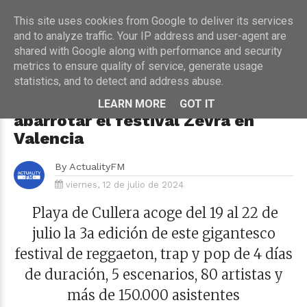
This site uses cookies from Google to deliver its services
and to analyze traffic. Your IP address and user-agent are
shared with Google along with performance and security
metrics to ensure quality of service, generate usage
HOME
›
CONCIERTOS
statistics, and to detect and address abuse.
Maluma, Manuel Turizo y Myke
Towers, un trío de ídolos para
LEARN MORE
GOT IT
abarrotar el festival Zevra en
Valencia
By
ActualityFM
viernes, 12 de julio de 2024
Playa de Cullera acoge del 19 al 22 de
julio la 3a edición de este gigantesco
festival de reggaeton,
trap y pop de 4 días
de duración, 5 escenarios, 80 artistas y
más de 150.000 asistentes