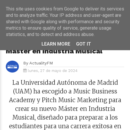
This site uses cookies from Google to deliver its services
and to analyze traffic. Your IP address and user-agent are
shared with Google along with performance and security
metrics to ensure quality of service, generate usage
HOME
›
MÚSICA
statistics, and to detect and address abuse.
La Universidad Autónoma de
Madrid Lanza un Innovador
LEARN MORE
GOT IT
Máster en Industria Musical
By
ActualityFM
lunes, 27 de mayo de 2024
La Universidad Autónoma de Madrid
(UAM) ha escogido a Music Business
Academy y Pitch Music Marketing para
crear su nuevo Máster en Industria
Musical, diseñado para preparar a los
estudiantes para una carrera exitosa en