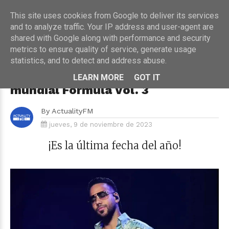
This site uses cookies from Google to deliver its services
and to analyze traffic. Your IP address and user-agent are
shared with Google along with performance and security
metrics to ensure quality of service, generate usage
HOME
›
CONCIERTOS
statistics, and to detect and address abuse.
Romeo Santos elige Barcelona
para dar cierre al 2023 con su gira
LEARN MORE
GOT IT
mundial Formula Vol. 3
By
ActualityFM
jueves, 9 de noviembre de 2023
¡Es la última fecha del año!