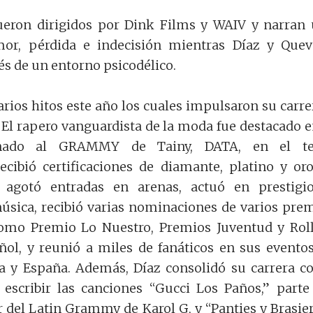
fueron dirigidos por Dink Films y WAIV y narran
mor, pérdida e indecisión mientras Díaz y Que
és de un entorno psicodélico.
arios hitos este año los cuales impulsaron su carre
 El rapero vanguardista de la moda fue destacado e
nado al GRAMMY de Tainy, DATA, en el t
recibió certificaciones de diamante, platino y or
, agotó entradas en arenas, actuó en prestigi
música, recibió varias nominaciones de varios pre
como Premio Lo Nuestro, Premios Juventud y Rol
ñol, y reunió a miles de fanáticos en sus evento
a y España. Además, Díaz consolidó su carrera 
 escribir las canciones “Gucci Los Paños,” parte
del Latin Grammy de Karol G, y “Panties y Brasie