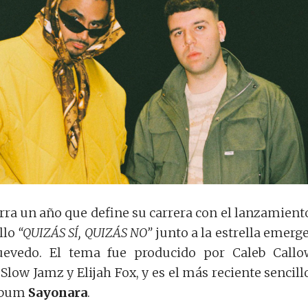
erra un año que define su carrera con el lanzamient
llo
“QUIZÁS SÍ, QUIZÁS NO”
junto a la estrella emerg
evedo. El tema fue producido por Caleb Callo
low Jamz y Elijah Fox, y es el más reciente sencill
álbum
Sayonara
.