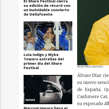
El Share Festival cierra
su edición de récord con
un inolvidable concierto
de Dellafuente
Lola Indigo y Myke
Towers estrellas del
primer día del Share
Álvaro Diaz y Quevedo /
Festival
Álvaro Díaz ci
su nuevo senci
de España, Qu
Cashmere Cat, S
su esperado 
Marconi Impara lleva el