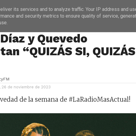
ICIAS
PROGRAMACIÓN
ENTREVISTAS
liver its services and to analyze traffic. Your IP address and us
rmance and security metrics to ensure quality of service, genera
use.
 Díaz y Quevedo
tan “QUIZÁS SI, QUIZÁS
ityFM
 26 de noviembre de 2023
novedad de la semana de #LaRadioMasActual!