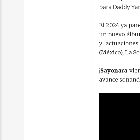
para Daddy Ya
El 2024 ya par
un nuevo álbum
y actuaciones
(México), La S
¡
Sayonara
vie
avance sonand