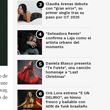
Claudia Arenas debuta
con “gran error”, su
primer single tras su
paso por OT 2025
"Seteadora Remix"
confirma a Laja como el
artista urbano del
momento
Daniela Blasco presenta
"Te Fuiste", una canción
homenaje a "Last
o de
Christmas"
ente
way,
Cris Lora estrena “E UN
o de
DELIRIO”, un himno
fresco y bailable con
ADN de funk brasileño