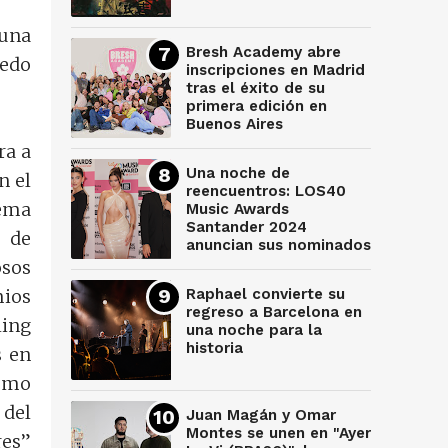
 una
Bresh Academy abre
vedo
inscripciones en Madrid
tras el éxito de su
primera edición en
Buenos Aires
ra a
Una noche de
n el
reencuentros: LOS40
ema
Music Awards
Santander 2024
o de
anuncian sus nominados
osos
Raphael convierte su
mios
regreso a Barcelona en
ling
una noche para la
historia
s en
como
 del
Juan Magán y Omar
Montes se unen en "Ayer
res”