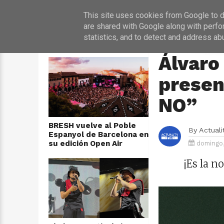
INICIO
NOT
This site uses cookies from Google to de
are shared with Google along with perfo
statistics, and to detect and address ab
ÚLTIMAS NOTICIAS
HOME
›
MÚSICA
Álvaro
presen
NO”
BRESH vuelve al Poble
By
Actual
Espanyol de Barcelona en
su edición Open Air
domingo,
¡Es la 