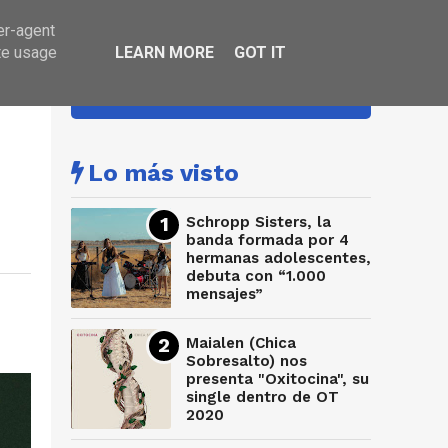
er-agent
te usage
LEARN MORE
GOT IT
HA SONADO
Lo más visto
Schropp Sisters, la
banda formada por 4
hermanas adolescentes,
debuta con “1.000
mensajes”
Maialen (Chica
Sobresalto) nos
presenta "Oxitocina", su
single dentro de OT
2020