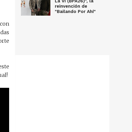
La Vi (BPA26)", la
reinvención de
"Bailando Por Ahí"
 con
adas
orte
este
al!