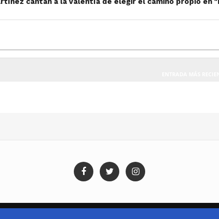
rtínez cantan a la valentía de elegir el camino propio en 
ENTRADA MÁS RECIE
Blog Templates
Designed By:
Templatezy