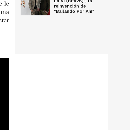
La Vi (BPA26)", la
e le
reinvención de
orma
"Bailando Por Ahí"
star