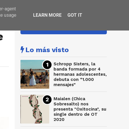
er-agent
te usage
LEARN MORE
GOT IT
HA SONADO
e
Lo más visto
Schropp Sisters, la
banda formada por 4
hermanas adolescentes,
debuta con “1.000
mensajes”
Maialen (Chica
Sobresalto) nos
presenta "Oxitocina", su
single dentro de OT
2020