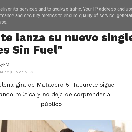
ICIAS
PROGRAMACIÓN
ENTREVISTAS
liver its services and to analyze traffic. Your IP address and us
rmance and security metrics to ensure quality of service, genera
use.
te lanza su nuevo singl
es Sin Fuel"
ityFM
14 de julio de 2023
plena gira de Matadero 5, Taburete sigue
ando música y no deja de sorprender al
público