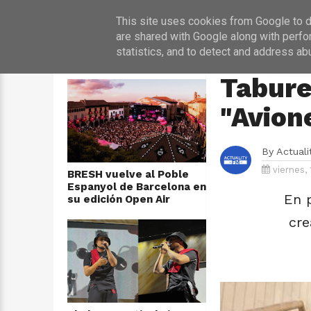
INICIO
NOT
This site uses cookies from Google to de
are shared with Google along with perfo
statistics, and to detect and address ab
ÚLTIMAS NOTICIAS
HOME
›
MÚSICA
Tabure
"Avion
By
Actual
viernes, 
BRESH vuelve al Poble
Espanyol de Barcelona en
En 
su edición Open Air
cre