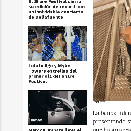
El Share Festival cierra
su edición de récord con
un inolvidable concierto
de Dellafuente
Lola Indigo y Myke
Towers estrellas del
primer día del Share
Festival
Taburete
La banda lide
presentando su
que ha arranca
Marconi Impara lleva el