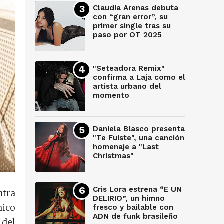
Claudia Arenas debuta
con “gran error”, su
primer single tras su
paso por OT 2025
"Seteadora Remix"
confirma a Laja como el
artista urbano del
momento
Daniela Blasco presenta
"Te Fuiste", una canción
homenaje a "Last
Christmas"
Cris Lora estrena “E UN
ntra
DELIRIO”, un himno
nico
fresco y bailable con
ADN de funk brasileño
 del