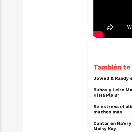
También te 
Jowell & Randy e
Buhos y Leire Ma
Hi Ha Pla B"
Se estrena el ál
muchos más
Cantar en Na’vi 
Maisy Kay