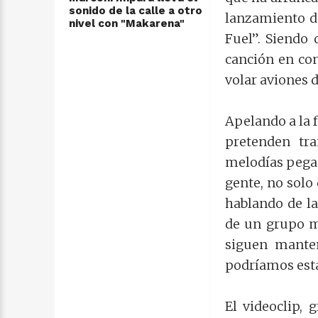
sonido de la calle a otro
lanzamiento de
nivel con "Makarena"
Fuel”. Siendo
canción en co
volar aviones 
Apelando a la f
pretenden tr
melodías pegad
gente, no solo
hablando de la
de un grupo m
siguen manten
podríamos esta
El videoclip, 