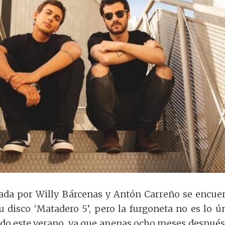
rada por Willy Bárcenas y Antón Carreño se encue
 disco ‘Matadero 5’, pero la furgoneta no es lo ú
do este verano, ya que apenas ocho meses después