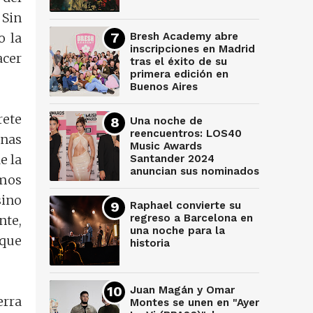
 Sin
o la
Bresh Academy abre
inscripciones en Madrid
acer
tras el éxito de su
primera edición en
Buenos Aires
rete
Una noche de
reencuentros: LOS40
nas
Music Awards
e la
Santander 2024
anuncian sus nominados
amos
sino
Raphael convierte su
regreso a Barcelona en
nte,
una noche para la
 que
historia
Juan Magán y Omar
erra
Montes se unen en "Ayer