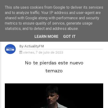
This site uses cookies from Google to deliver its services
and to analyze traffic. Your IP address and user-agent are
shared with Google along with performance and security
metrics to ensure quality of service, generate usage
HOME
›
MÚSICA
statistics, and to detect and address abuse.
Skechi lanza "En Todas Partes",
su tema favorito hasta la fecha
LEARN MORE
GOT IT
By
ActualityFM
viernes, 7 de julio de 2023
No te pierdas este nuevo
temazo