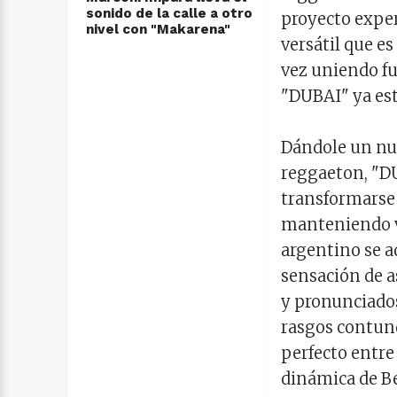
sonido de la calle a otro
proyecto exper
nivel con "Makarena"
versátil que es
vez uniendo fu
"DUBAI" ya est
Dándole un nue
reggaeton, "D
transformarse 
manteniendo vi
argentino se 
sensación de a
y pronunciados
rasgos contund
perfecto entre 
dinámica de Be