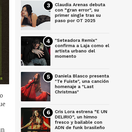
Claudia Arenas debuta
con “gran error”, su
primer single tras su
paso por OT 2025
"Seteadora Remix"
confirma a Laja como el
artista urbano del
momento
Daniela Blasco presenta
"Te Fuiste", una canción
homenaje a "Last
Christmas"
ro
ue
Cris Lora estrena “E UN
DELIRIO”, un himno
fresco y bailable con
ADN de funk brasileño
un