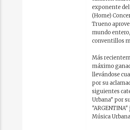
exponente del 
(Home) Concert
Trueno aprove
mundo entero, 
conventillos mo
Más recienteme
máximo ganado
llevándose cua
por su aclama
siguientes cat
Urbana" por su
"ARGENTINA" j
Música Urbana"