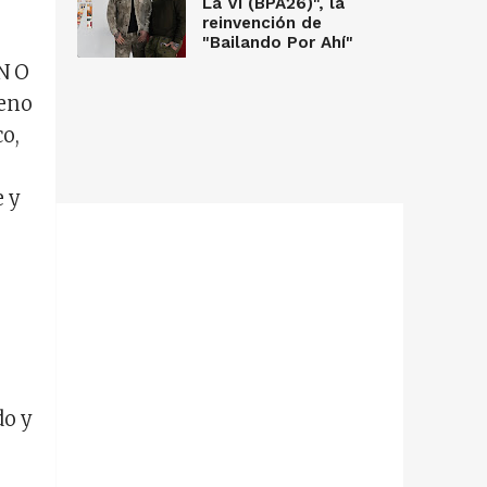
La Vi (BPA26)", la
reinvención de
"Bailando Por Ahí"
EN O
meno
co,
e y
do y