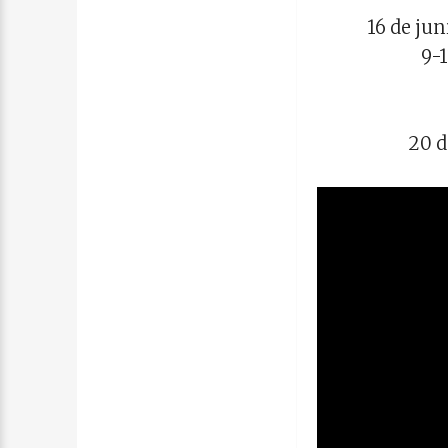
16 de ju
9-
20 d