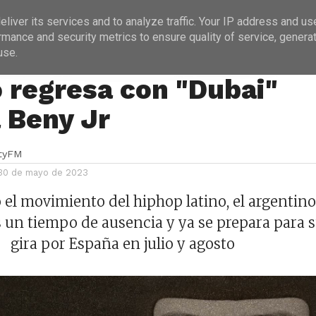
ICIAS
PROGRAMACIÓN
ENTREVISTAS
liver its services and to analyze traffic. Your IP address and us
rmance and security metrics to ensure quality of service, genera
use.
 regresa con "Dubai"
a Beny Jr
ityFM
30 de mayo de 2023
el movimiento del hiphop latino, el argentino
s un tiempo de ausencia y ya se prepara para 
gira por España en julio y agosto