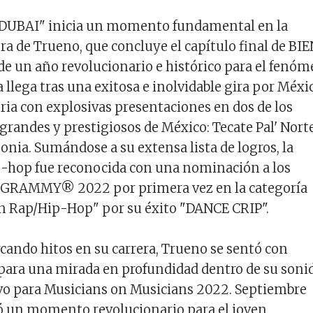
 "DUBAI" inicia un momento fundamental en la
era de Trueno, que concluye el capítulo final de BI
e un año revolucionario e histórico para el fenó
a llega tras una exitosa e inolvidable gira por Méxi
ria con explosivas presentaciones en dos de los
 grandes y prestigiosos de México: Tecate Pal' Nort
onia. Sumándose a su extensa lista de logros, la
ip-hop fue reconocida con una nominación a los
 GRAMMY® 2022 por primera vez en la categoría
n Rap/Hip-Hop" por su éxito "DANCE CRIP".
ando hitos en su carrera, Trueno se sentó con
para una mirada en profundidad dentro de su soni
vo para Musicians on Musicians 2022. Septiembre
 un momento revolucionario para el joven