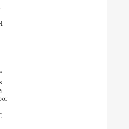
k
l
o"
s
a
por
.