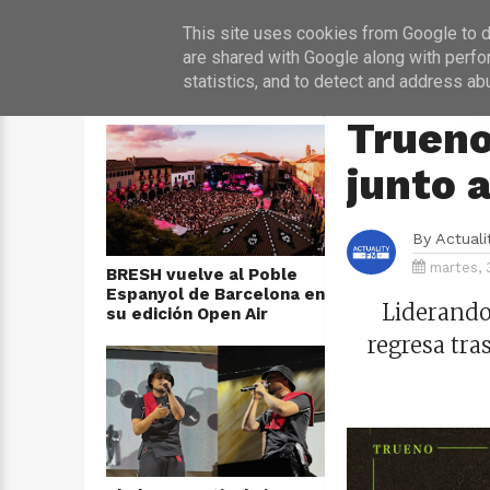
INICIO
NOT
This site uses cookies from Google to de
are shared with Google along with perfo
statistics, and to detect and address ab
ÚLTIMAS NOTICIAS
HOME
›
MÚSICA
Trueno
junto 
By
Actual
martes, 
BRESH vuelve al Poble
Espanyol de Barcelona en
Liderando 
su edición Open Air
regresa tra