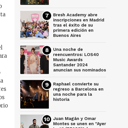
o
sta
Bresh Academy abre
inscripciones en Madrid
tras el éxito de su
primera edición en
Buenos Aires
l
Una noche de
reencuentros: LOS40
ara
Music Awards
Santander 2024
anuncian sus nominados
o
da
Raphael convierte su
res
regreso a Barcelona en
una noche para la
os
historia
brio
Juan Magán y Omar
Montes se unen en "Ayer