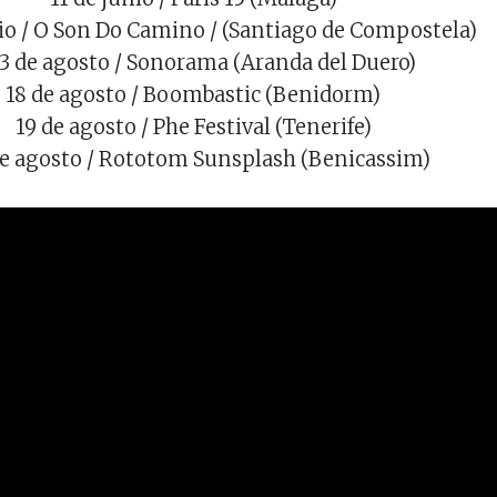
nio / O Son Do Camino / (Santiago de Compostela)
13 de agosto / Sonorama (Aranda del Duero)
18 de agosto / Boombastic (Benidorm)
19 de agosto / Phe Festival (Tenerife)
e agosto / Rototom Sunsplash (Benicassim)