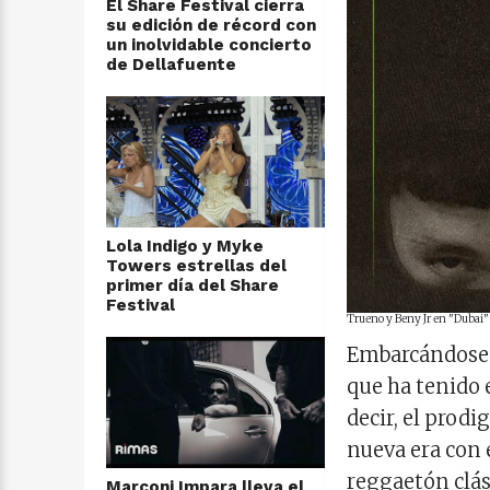
El Share Festival cierra
su edición de récord con
un inolvidable concierto
de Dellafuente
Lola Indigo y Myke
Towers estrellas del
primer día del Share
Festival
Trueno y Beny Jr en "Dubai
Embarcándose 
que ha tenido 
decir, el prod
nueva era con 
reggaetón clás
Marconi Impara lleva el