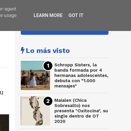
er-agent
te usage
LEARN MORE
GOT IT
HA SONADO
Lo más visto
Schropp Sisters, la
banda formada por 4
hermanas adolescentes,
debuta con “1.000
mensajes”
su
Maialen (Chica
Sobresalto) nos
presenta "Oxitocina", su
single dentro de OT
2020