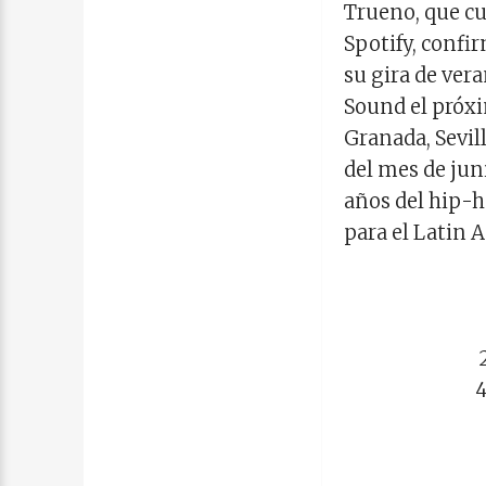
Trueno, que c
Spotify, confi
su gira de ver
Sound el próxi
Granada, Sevil
del mes de juni
años del hip-h
para el Latin 
4