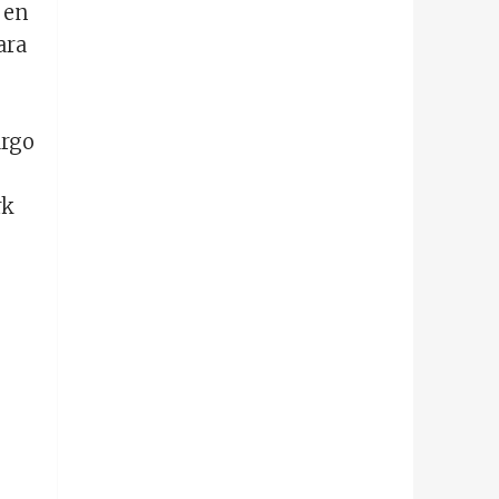
 en
ara
argo
rk