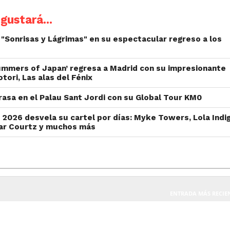
gustará...
e "Sonrisas y Lágrimas" en su espectacular regreso a los
mmers of Japan’ regresa a Madrid con su impresionante
tori, Las alas del Fénix
rasa en el Palau Sant Jordi con su Global Tour KM0
l 2026 desvela su cartel por días: Myke Towers, Lola Indi
ar Courtz y muchos más
ENTRADA MÁS RECIE