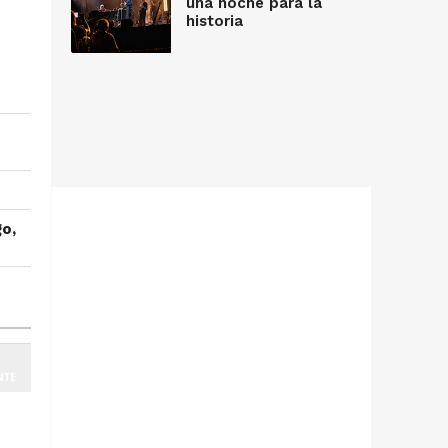
una noche para la
historia
go,
NTE