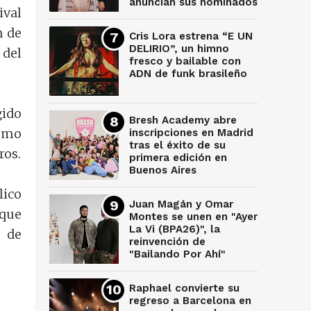
anuncian sus nominados
ival
n de
Cris Lora estrena “E UN
DELIRIO”, un himno
 del
fresco y bailable con
ADN de funk brasileño
gido
Bresh Academy abre
como
inscripciones en Madrid
tras el éxito de su
ros.
primera edición en
Buenos Aires
lico
Juan Magán y Omar
 que
Montes se unen en "Ayer
La Vi (BPA26)", la
o de
reinvención de
"Bailando Por Ahí"
Raphael convierte su
regreso a Barcelona en