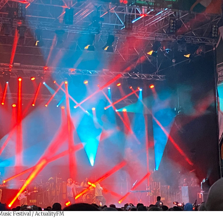
usic Festival / ActualityFM