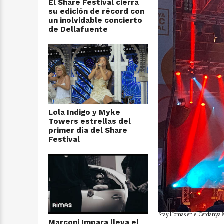
El Share Festival cierra
su edición de récord con
un inolvidable concierto
de Dellafuente
Lola Indigo y Myke
Towers estrellas del
primer día del Share
Festival
Stay Homas en el Cerdanya M
Marconi Impara lleva el