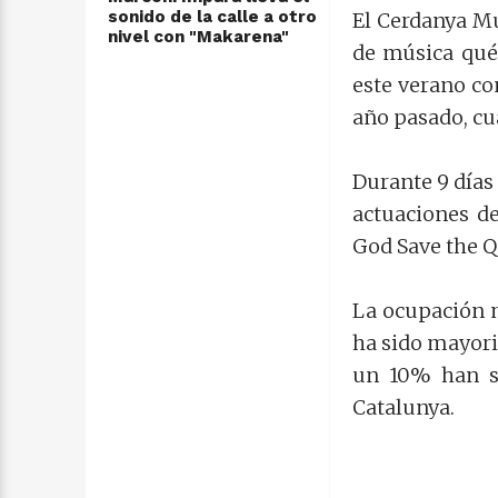
sonido de la calle a otro
El Cerdanya Mus
nivel con "Makarena"
de música qué 
este verano co
año pasado, cu
Durante 9 días 
actuaciones de
God Save the Q
La ocupación m
ha sido mayori
un 10% han si
Catalunya.