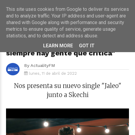
This site uses cookies from Google to deliver its services
and to analyze traffic. Your IP address and user-agent are
shared with Google along with performance and security
metrics to ensure quality of service, generate usage
HOME
›
MÚSICA
statistics, and to detect and address abuse.
Entrevista a Almácor: "Saco lo
qué lo que yo quiero porque luego
LEARN MORE
GOT IT
siempre hay gente que critica"
By
ActualityFM
lunes, 11 de abril de 2022
Nos presenta su nuevo single "Jaleo"
junto a
Skechi