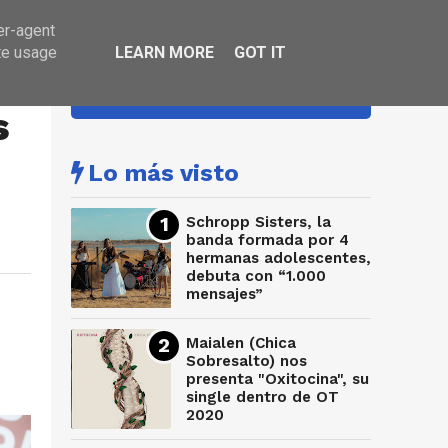
er-agent
te usage
LEARN MORE
GOT IT
HA SONADO
s
Lo más visto
Schropp Sisters, la
banda formada por 4
hermanas adolescentes,
debuta con “1.000
mensajes”
Maialen (Chica
Sobresalto) nos
presenta "Oxitocina", su
single dentro de OT
2020