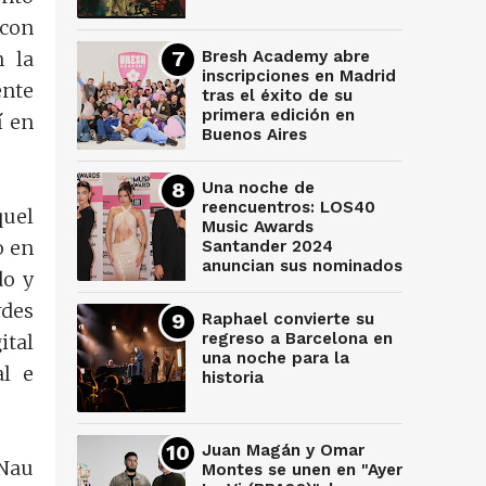
 con
n la
Bresh Academy abre
inscripciones en Madrid
ente
tras el éxito de su
primera edición en
í en
Buenos Aires
Una noche de
reencuentros: LOS40
quel
Music Awards
o en
Santander 2024
anuncian sus nominados
do y
rdes
Raphael convierte su
regreso a Barcelona en
ital
una noche para la
al e
historia
Juan Magán y Omar
 Nau
Montes se unen en "Ayer