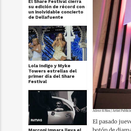
El Share Festival cierra
su edición de récord con
un inolvidable concierto
de Dellafuente
Lola Indigo y Myke
Towers estrellas del
primer día del Share
Festival
Adexe & Nau / Artist Publici
El pasado juev
botón de diama
Marconi Impara lleva el