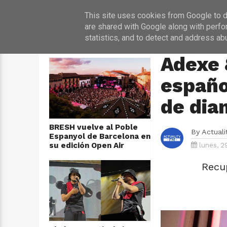
INICIO
NOT
This site uses cookies from Google to de
are shared with Google along with perfo
statistics, and to detect and address ab
ÚLTIMAS NOTICIAS
HOME
›
MÚSICA
Adexe 
españo
de dia
BRESH vuelve al Poble
By
Actual
Espanyol de Barcelona en
su edición Open Air
lunes, 2
Recu