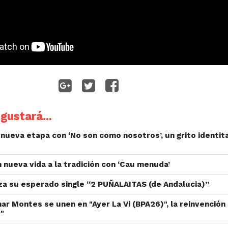
gustará...
nueva etapa con ‘No son como nosotros’, un grito identita
n nueva vida a la tradición con ‘Cau menuda’
nza su esperado single “2 PUÑALAITAS (de Andalucia)”
r Montes se unen en "Ayer La Vi (BPA26)", la reinvención
í"