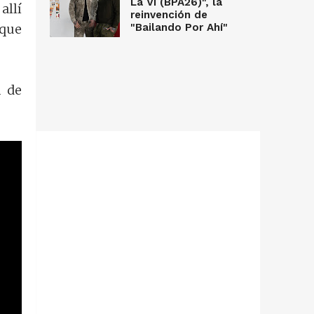
La Vi (BPA26)", la
allí
reinvención de
 que
"Bailando Por Ahí"
n de