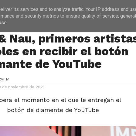
ICIAS
PROGRAMACIÓN
ENTREVISTAS
liver its services and to analyze traffic. Your IP address and us
rmance and security metrics to ensure quality of service, genera
use.
& Nau, primeros artista
les en recibir el botón
mante de YouTube
ityFM
9 de noviembre de 2021
pera el momento en el que le entregan el
botón de diamente de YouTube