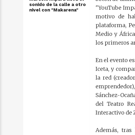
sonido de la calle a otro
"YouTube Impa
nivel con "Makarena"
motivo de ha
plataforma, P
Medio y África
los primeros a
En el evento e
Iceta, y compa
la red (creado
emprendedor),
Sánchez-Ocaña
del Teatro Re
Interactivo de 
Además, tras 