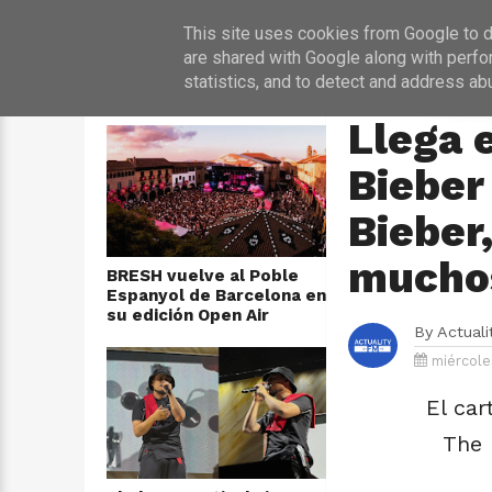
INICIO
NOT
This site uses cookies from Google to de
are shared with Google along with perfo
statistics, and to detect and address ab
ÚLTIMAS NOTICIAS
HOME
›
CONCIERTO
Llega 
Bieber
Bieber,
mucho
BRESH vuelve al Poble
Espanyol de Barcelona en
su edición Open Air
By
Actual
miércole
El car
The 