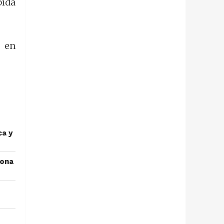
bida
e en
ca y
lona