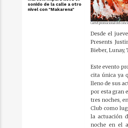
sonido de la calle a otro
nivel con "Makarena"
Cartel promocional del conci
Desde el jueve
Presents Just
Bieber, Lunay, 
Este evento pr
cita única ya 
lleno de sus ac
por esta gran e
tres noches, e
Club como luga
la actuación 
noche en el a