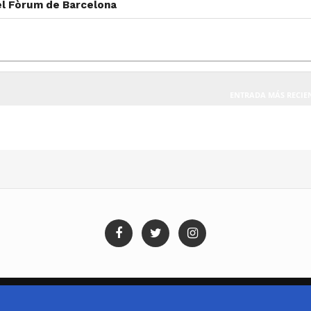
el Fòrum de Barcelona
ENTRADA MÁS RECIE
Blog Templates
Designed By:
Templatezy