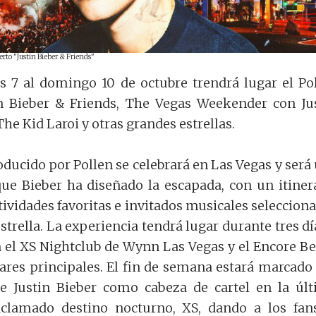
erto "Justin Bieber & Friends"
s 7 al domingo 10 de octubre trendrá lugar el Po
in Bieber & Friends, The Vegas Weekender con Ju
The Kid Laroi y otras grandes estrellas.
oducido por Pollen se celebrará en Las Vegas y será
que Bieber ha diseñado la escapada, con un itiner
tividades favoritas e invitados musicales seleccion
strella. La experiencia tendrá lugar durante tres dí
n el XS Nightclub de Wynn Las Vegas y el Encore B
res principales. El fin de semana estará marcado
de Justin Bieber como cabeza de cartel en la úl
clamado destino nocturno, XS, dando a los fan