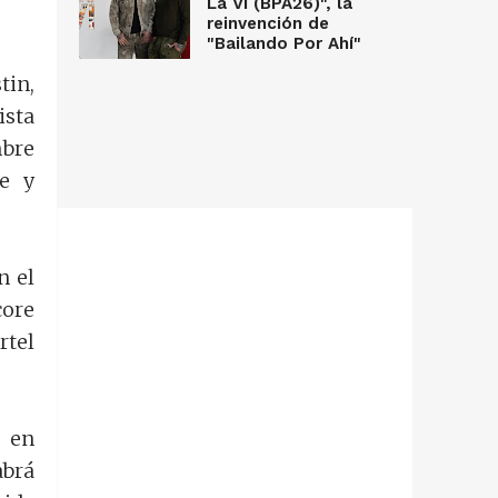
La Vi (BPA26)", la
reinvención de
"Bailando Por Ahí"
tin,
ista
mbre
te y
n el
core
rtel
r en
abrá