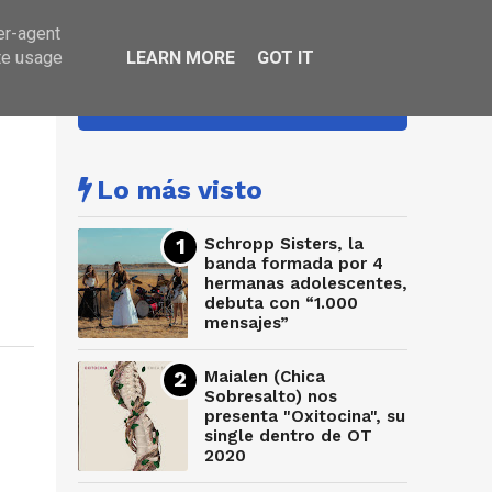
er-agent
te usage
LEARN MORE
GOT IT
HA SONADO
Lo más visto
Schropp Sisters, la
banda formada por 4
hermanas adolescentes,
debuta con “1.000
mensajes”
Maialen (Chica
Sobresalto) nos
presenta "Oxitocina", su
single dentro de OT
2020