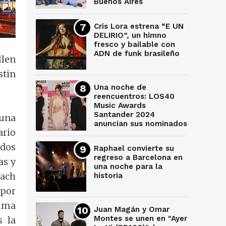
Buenos Aires
Cris Lora estrena “E UN
DELIRIO”, un himno
fresco y bailable con
ADN de funk brasileño
llen
stin
Una noche de
reencuentros: LOS40
Music Awards
Santander 2024
 una
anuncian sus nominados
ario
ados
Raphael convierte su
regreso a Barcelona en
as y
una noche para la
each
historia
 por
tima
Juan Magán y Omar
Montes se unen en "Ayer
s la