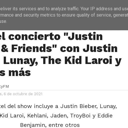
ICIAS
PROGRAMACIÓN
ENTREVISTAS
liver its services and to analyze traffic. Your IP address and us
rmance and security metrics to ensure quality of service, genera
use.
S
el concierto "Justin
 & Friends" con Justin
 Lunay, The Kid Laroi y
s más
ityFM
s, 6 de octubre de 2021
tel del show incluye a Justin Bieber, Lunay,
Kid Laroi, Kehlani, Jaden, TroyBoi y Eddie
Benjamin, entre otros