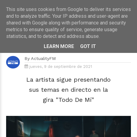
This site uses cookies from Google to deliver its services
and to analyze traffic. Your IP address and user-agent are
shared with Google along with performance and security
metrics to ensure quality of service, generate usage
HOME
›
MÚSICA
statistics, and to detect and address abuse.
Samantha publica "La Partida", su
nueva canción
LEARN MORE
GOT IT
By
ActualityFM
jueves, 9 de septiembre de 2021
La artista sigue presentando
sus temas en directo en la
gira "Todo De Mí"