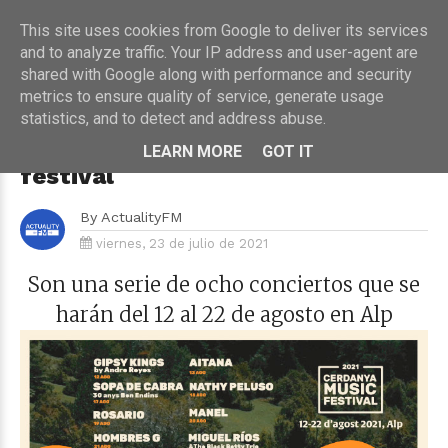
This site uses cookies from Google to deliver its services
and to analyze traffic. Your IP address and user-agent are
shared with Google along with performance and security
metrics to ensure quality of service, generate usage
HOME
›
CONCIERTOS
statistics, and to detect and address abuse.
El Cerdanya Music Festival
presenta su primera edición del
LEARN MORE
GOT IT
festival
By
ActualityFM
viernes, 23 de julio de 2021
Son una serie de ocho conciertos que se
harán del 12 al 22 de agosto en Alp