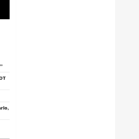
”
 OT
rio,