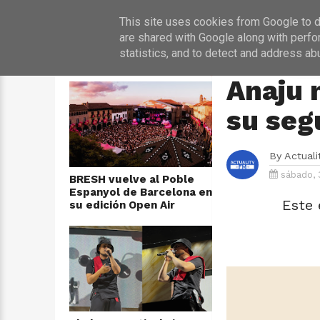
INICIO
NOT
This site uses cookies from Google to de
are shared with Google along with perfo
statistics, and to detect and address ab
ÚLTIMAS NOTICIAS
HOME
›
MÚSICA
Anaju 
su seg
By
Actual
sábado, 
BRESH vuelve al Poble
Espanyol de Barcelona en
Este 
su edición Open Air