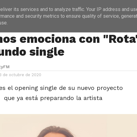
ICIAS
PROGRAMACIÓN
ENTREVISTAS
liver its services and to analyze traffic. Your IP address and us
rmance and security metrics to ensure quality of service, genera
use.
nos emociona con "Rota"
undo single
ityFM
3 de octubre de 2020
es el opening single de su nuevo proyecto
que ya está preparando la artista