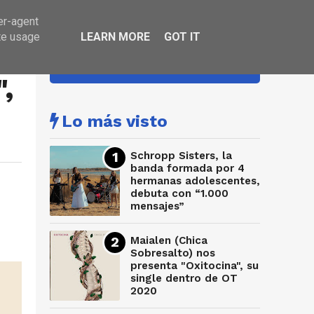
er-agent
te usage
LEARN MORE
GOT IT
HA SONADO
,
Lo más visto
Schropp Sisters, la
banda formada por 4
hermanas adolescentes,
debuta con “1.000
mensajes”
Maialen (Chica
Sobresalto) nos
presenta "Oxitocina", su
single dentro de OT
2020