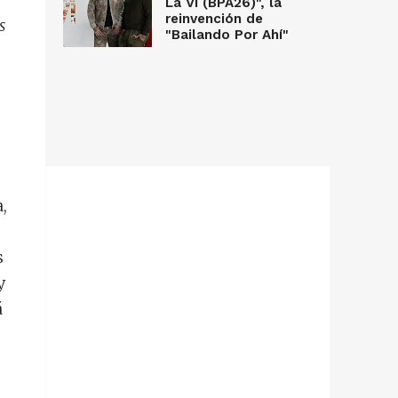
La Vi (BPA26)", la
reinvención de
s
"Bailando Por Ahí"
,
s
y
á