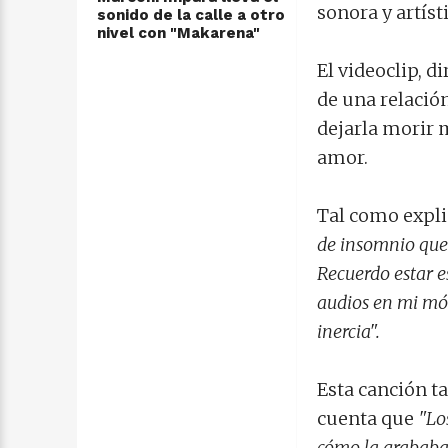
sonora y artís
sonido de la calle a otro
nivel con "Makarena"
El videoclip, 
de una relació
dejarla morir 
amor.
Tal como explic
de insomnio que 
Recuerdo estar 
audios en mi móv
inercia".
Esta canción t
cuenta que
"
Lo
cómo la grababa 